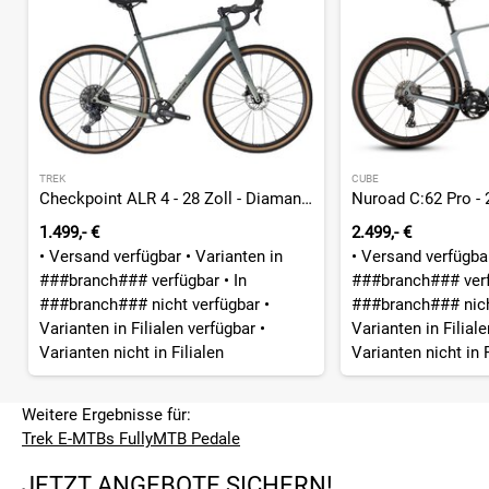
TREK
CUBE
Checkpoint ALR 4 - 28 Zoll - Diamant - 2027
1.499,- €
2.499,- €
•
Versand verfügbar
•
Varianten in
•
Versand verfügb
###branch### verfügbar
•
In
###branch### ver
###branch### nicht verfügbar
•
###branch### nich
Varianten in Filialen verfügbar
•
Varianten in Filial
Varianten nicht in Filialen
Varianten nicht in F
Weitere Ergebnisse für:
Trek E-MTBs Fully
MTB Pedale
JETZT ANGEBOTE SICHERN!