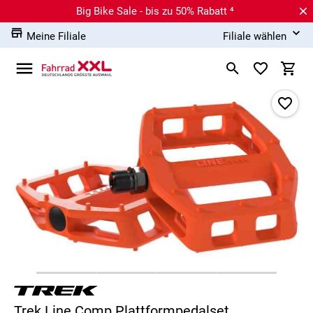
Big Bike Sale - bis zu 50% Rabatt ⁴
Meine Filiale
Filiale wählen
Trek Line Comp Plattformpedalset