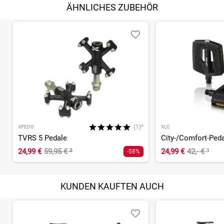
ÄHNLICHES ZUBEHÖR
(1)*
XPEDO
XLC
TVRS 5 Pedale
City-/Comfort-Ped
24,99 €
59,95 €
²
24,99 €
42,- €
¹
-58%
KUNDEN KAUFTEN AUCH