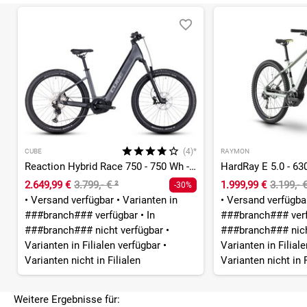
(4)*
CUBE
RAYMON
Reaction Hybrid Race 750 - 750 Wh - 27,5 Zoll - Tiefeinsteiger
2.649,99 €
3.799,- €
²
1.999,99 €
3.199,- 
-30%
•
Versand verfügbar
•
Varianten in
•
Versand verfügb
###branch### verfügbar
•
In
###branch### ver
###branch### nicht verfügbar
•
###branch### nich
Varianten in Filialen verfügbar
•
Varianten in Filial
Varianten nicht in Filialen
Varianten nicht in F
Weitere Ergebnisse für: