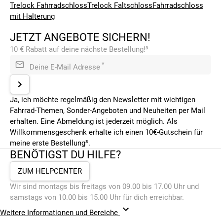
Trelock Fahrradschloss
Trelock Faltschloss
Fahrradschloss
mit Halterung
JETZT ANGEBOTE SICHERN!
10 € Rabatt auf deine nächste Bestellung!³
*
Deine E-Mail Adresse
Ja, ich möchte regelmäßig den Newsletter mit wichtigen
Fahrrad-Themen, Sonder-Angeboten und Neuheiten per Mail
erhalten. Eine Abmeldung ist jederzeit möglich. Als
Willkommensgeschenk erhalte ich einen 10€-Gutschein für
meine erste Bestellung³.
BENÖTIGST DU HILFE?
ZUM HELPCENTER
Wir sind montags bis freitags von 09.00 bis 17.00 Uhr und
samstags von 10.00 bis 15.00 Uhr für dich erreichbar.
Weitere Informationen und Bereiche