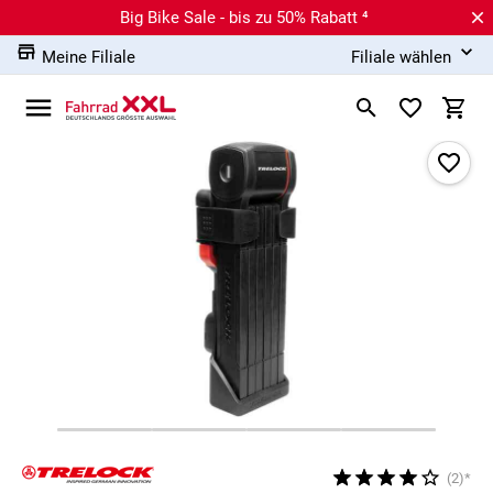
Big Bike Sale - bis zu 50% Rabatt ⁴
Meine Filiale
Filiale wählen
(2)*