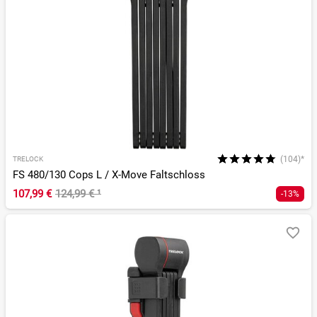
(104)*
TRELOCK
FS 480/130 Cops L / X-Move Faltschloss
107,99 €
124,99 €
¹
-13%