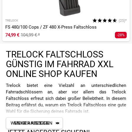
(25)*
TRELOCK
FS 480/100 Cops / ZF 480 X-Press Faltschloss
74,99 €
104,99 €
²
-28%
TRELOCK FALTSCHLOSS
GÜNSTIG IM FAHRRAD XXL
ONLINE SHOP KAUFEN
Trelock bietet eine Vielzahl an unterschiedlichen
Fahrradschlössern an, aber vor allem das Trelock
Faltschloss erfreut sich dabei großer Beliebtheit. In diesem
Beitrag erfährst du, warum ein Trelock Faltschloss eine gute
Wahl für die Sicherung deines Fahrrads ist.
TRELOCK FALTSCHLOSS - DARAUF
WENIGER ANZEIGEN
MEHR ANZEIGEN
MUSST DU BEIM KAUF ACHTEN