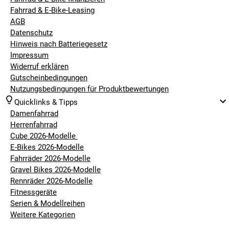
Fahrrad & E-Bike-Leasing
Trelock verfügt über mehr als 150 Jahre Erfahrung im
AGB
Bereich der Fahrradschlösser und zählt hier zu den
Datenschutz
Vorreitern
Hinweis nach Batteriegesetz
Impressum
Widerruf erklären
Nachteile:
Gutscheinbedingungen
Nutzungsbedingungen für Produktbewertungen
Die große Anzahl an verschiedenen Schloss Systemen und
Quicklinks & Tipps
Einsatzbereichen mag für Einsteiger verwirrend wirken.
Damenfahrrad
Gleichzeitig bietet dies aber auch eine optimale
Herrenfahrrad
Anpassungsmöglichkeit des Schlosses an die eigenen
Cube 2026-Modelle
Anforderungen.
E-Bikes 2026-Modelle
Fahrräder 2026-Modelle
Gravel Bikes 2026-Modelle
FAHRRADSCHLÖSSER TESTSIEGER IN
Rennräder 2026-Modelle
UNSEREM SORTIMENT
Fitnessgeräte
In diversen Fachmagazinen und Internetportalen findest du
Serien & Modellreihen
eine Vielzahl an Testberichten zu Fahrradschlössern. Diese
Weitere Kategorien
sind für viele unserer Kunden eine erste Informationsquelle