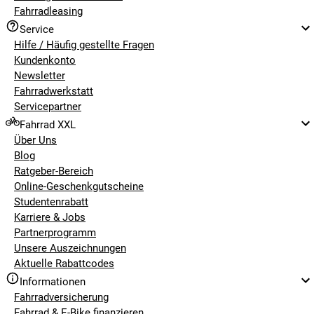
Fahrradleasing
DIE VOR- UND NACHTEILE DER TRELOCK
Service
FALTSCHLÖSSER
Hilfe / Häufig gestellte Fragen
Kundenkonto
Newsletter
Vorteile:
Fahrradwerkstatt
Servicepartner
hohe Sicherheitslevel
Fahrrad XXL
gummierte Streben beugen Kratzern am Fahrradrahmen
Über Uns
vor
Blog
Ratgeber-Bereich
einfaches und innovatives X-PRESS Halterungssystem
Online-Geschenkgutscheine
Studentenrabatt
vereinfachtes Abschließen durch 360° drehbaren
Karriere & Jobs
Einsteckbereich inkl. Wendeschlüssel
Partnerprogramm
sicherer IN-X-Schließzylinder
Unsere Auszeichnungen
Aktuelle Rabattcodes
Staubkappen schützen vor dem Eindringen von
Informationen
Schmutz und Feuchtigkeit
Fahrradversicherung
Trelock bekannt für extrem hochwertige Schlösser
Fahrrad & E-Bike finanzieren