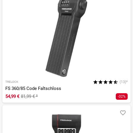
(13)*
TRELOCK
FS 360/85 Code Faltschloss
54,99 €
81,99 €
²
-32%