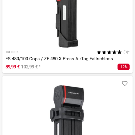
(3)*
TRELOCK
FS 480/100 Cops / ZF 480 X-Press AirTag Faltschloss
89,99 €
102,99 €
¹
-12%