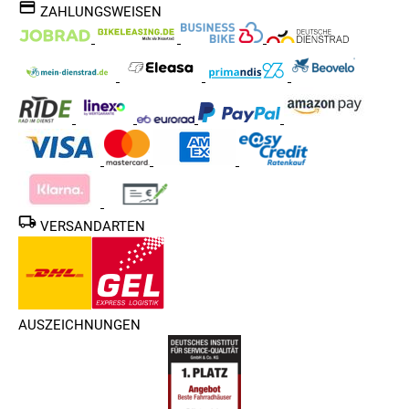
vor dem Fahrradschloss Kauf. Wir wollen dir die in unserem
ZAHLUNGSWEISEN
Shop verfügbaren Testsieger nicht vorenthalten und haben
uns auf die Suche gemacht und die am besten bewerteten
Fahrradschlösser zusammengetragen. Entdecke unseren
Fahrradschloss Test & Vergleich Beitrag
.
VERSANDARTEN
AUSZEICHNUNGEN