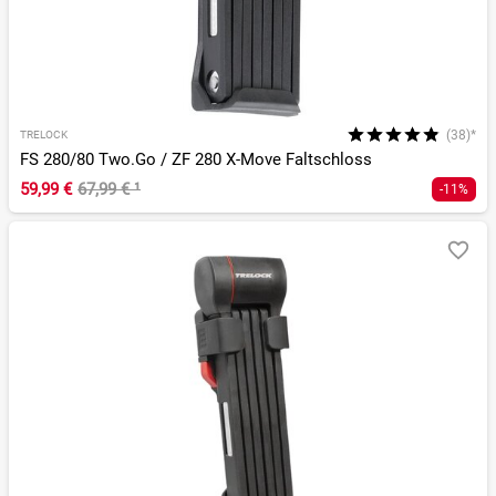
(38)*
TRELOCK
FS 280/80 Two.Go / ZF 280 X-Move Faltschloss
59,99 €
67,99 €
¹
-11%