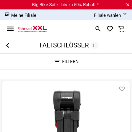
Big Bike Sale - bis zu 50% Rabatt ⁴
Meine Filiale
Filiale wählen
FALTSCHLÖSSER
11
Sortieren nach
FILTERN
RELEVANZ
BESTSELLER
ERSPARNIS IN %
N