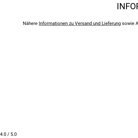
Marke
INFO
Trelock
Saison
2026
Nähere
Informationen zu Versand und Lieferung
sowie A
Bitte beachte, dass es zu Abweichungen zwischen den 
Bitte beachte, dass es zu Abweichungen zwischen den 
4.0
/ 5.0