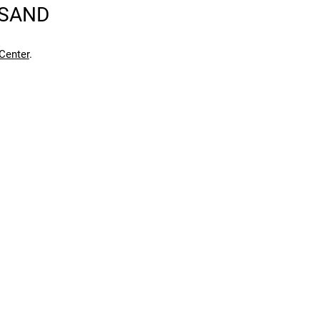
RSAND
Center
.
en kann. Einen Fehler gefunden?
Hier melden.
en kann. Einen Fehler gefunden?
Hier melden.