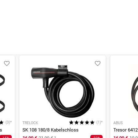
(3)*
(1)*
TRELOCK
ABUS
s
SK 108 180/8 Kabelschloss
Tresor 641