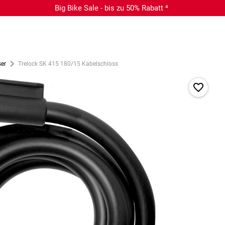
Big Bike Sale - bis zu 50% Rabatt ⁴
ser
Trelock SK 415 180/15 Kabelschloss