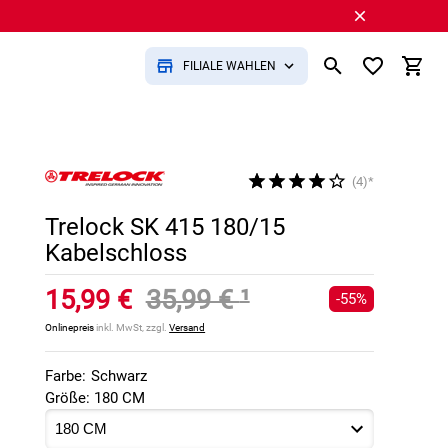
FILIALE WÄHLEN
(4)*
Trelock SK 415 180/15
Kabelschloss
15,99 €
35,99 €
¹
-55%
Onlinepreis
inkl. MwSt, zzgl.
Versand
Farbe:
Schwarz
Größe: 180 CM