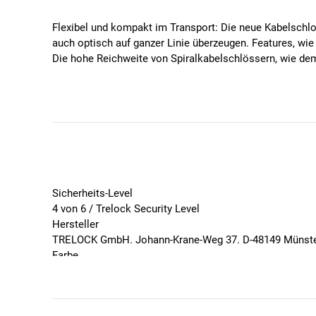
Flexibel und kompakt im Transport: Die neue Kabelschl
auch optisch auf ganzer Linie überzeugen. Features, w
Die hohe Reichweite von Spiralkabelschlössern, wie dem
Spezifikationen
Ø: 15 mm
Länge: 180 cm
Korrosionsschutz
Wendeschlüssel
Schlüsseldienst
Sicherheits-Level
Staubschutz
4 von 6 / Trelock Security Level
Schließautomatik
Hersteller
Halter ZK 234
TRELOCK GmbH. Johann-Krane-Weg 37. D-48149 Münster
Sicherheitsstufe 4 von 6
Farbe
Schwarz
Geschlecht
Unisex