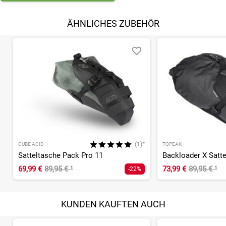
ÄHNLICHES ZUBEHÖR
(1)*
CUBE ACID
TOPEAK
Satteltasche Pack Pro 11
Backloader X Satt
69,99 €
89,95 €
¹
73,99 €
89,95 €
¹
-22%
KUNDEN KAUFTEN AUCH