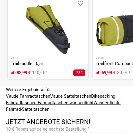
VAUDE
VAUDE
Trailsaddle 10,5L
Trailfront Compact
ab
83,99 €
110,- €
¹
ab
59,99 €
80,- €
¹
-23%
Weitere Ergebnisse für:
Vaude Fahrradtaschen
Vaude Satteltaschen
Bikepacking
Fahrradtaschen
Fahrradtaschen wasserdicht
Wasserdichte
Fahrrad-Satteltaschen
JETZT ANGEBOTE SICHERN!
10 € Rabatt auf deine nächste Bestellung!³