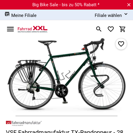
Big Bike Sale - bis zu 50% Rabatt ⁴
Meine Filiale
Filiale wählen
VSF Fahrradmanufaktur TX-Randonneur - 28