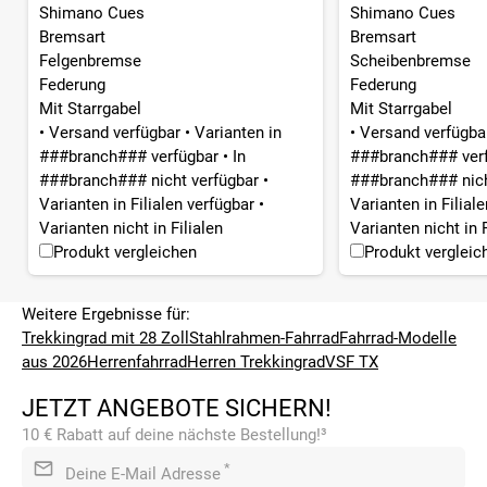
Shimano Cues
Shimano Cues
Bremsart
Bremsart
Felgenbremse
Scheibenbremse
Federung
Federung
Mit Starrgabel
Mit Starrgabel
•
Versand verfügbar
•
Varianten in
•
Versand verfügb
###branch### verfügbar
•
In
###branch### ver
###branch### nicht verfügbar
•
###branch### nich
Varianten in Filialen verfügbar
•
Varianten in Filial
Varianten nicht in Filialen
Varianten nicht in F
Produkt vergleichen
Produkt vergleic
Weitere Ergebnisse für:
Trekkingrad mit 28 Zoll
Stahlrahmen-Fahrrad
Fahrrad-Modelle
aus 2026
Herrenfahrrad
Herren Trekkingrad
VSF TX
JETZT ANGEBOTE SICHERN!
10 € Rabatt auf deine nächste Bestellung!³
*
Deine E-Mail Adresse