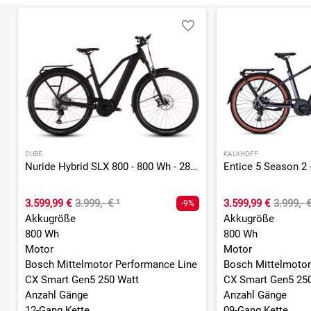
CUBE
KALKHOFF
Nuride Hybrid SLX 800 - 800 Wh - 28 Zoll - Trapez - 2026
3.599,99 €
3.999,- €
¹
3.599,99 €
3.999,- 
-9%
Akkugröße
Akkugröße
800 Wh
800 Wh
Motor
Motor
Bosch Mittelmotor Performance Line
Bosch Mittelmotor
CX Smart Gen5 250 Watt
CX Smart Gen5 25
Anzahl Gänge
Anzahl Gänge
12-Gang Kette
09-Gang Kette