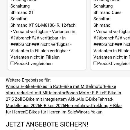
Schaltung
Schaltung
Shimano XT
Shimano Cues
Schaltart
Schaltart
Shimano XT SL-M8100-IR, 12-fach
Shimano
•
Versand verfügbar
•
Varianten in
•
Versand verfügb
###branch### verfügbar
•
In
###branch### ver
###branch### nicht verfügbar
•
###branch### nich
Varianten in Filialen verfügbar
•
Varianten in Filial
Varianten nicht in Filialen
Varianten nicht in F
Produkt vergleichen
Produkt vergleic
Weitere Ergebnisse für:
Winora E-Bike
E-Bikes in Rot
E-Bike mit Mittelmotor
E-Bike
stark reduziert mit Mittelmotor
Bosch Motor E-Bike
E-Bike in
27,5 Zoll
E-Bike mit integriertem Akku
Alu E-Bike
Fahrrad-
Modelle aus 2026
E-Bikes 2026
Herrenfahrrad
Trekking E-Bike
für Herren
E-Bikes für Herren im Sale
Winora Yakun
JETZT ANGEBOTE SICHERN!