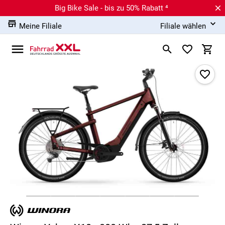
Big Bike Sale - bis zu 50% Rabatt ⁴
Meine Filiale
Filiale wählen