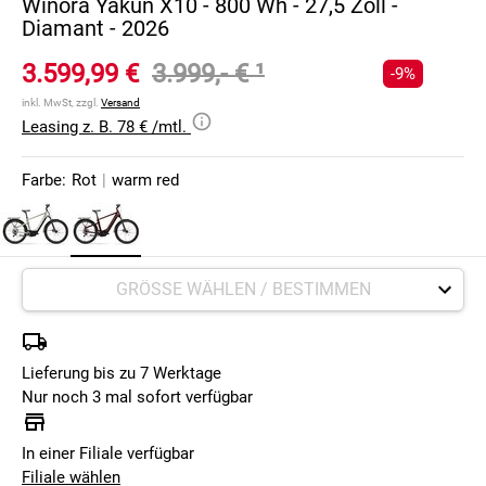
Winora Yakun X10 - 800 Wh - 27,5 Zoll -
Diamant - 2026
3.599,99 €
3.999,- €
¹
-9%
inkl. MwSt, zzgl.
Versand
Leasing z. B. 78 € /mtl.
Farbe:
Rot
|
warm red
Lieferung bis zu 7 Werktage
Nur noch 3 mal sofort verfügbar
In einer Filiale verfügbar
Filiale wählen