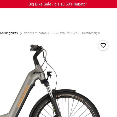
Big Bike Sale - bis zu 50% Rabatt ⁴
Trekkingbikes
Winora Yucatan X8 - 720 Wh - 27,5 Zoll - Tiefeinsteiger