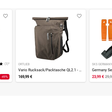
(3)*
ORTLIEB
SKS GERMAN
Vario Rucksack/Packtasche QL2.1 - Einzeltasche
169,99 €
23,99 €
29,
-49%