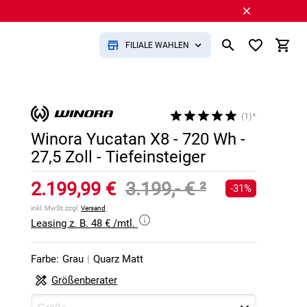
FILIALE WÄHLEN
(1)*
Winora Yucatan X8 - 720 Wh -
27,5 Zoll - Tiefeinsteiger
2.199,99 €
3.199,- €
²
-31%
inkl. MwSt, zzgl.
Versand
Leasing z. B. 48 € /mtl.
Farbe:
Grau
|
Quarz Matt
Größenberater