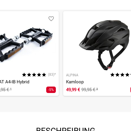
(83)*
ALPINA
AT A4-IB Hybrid
Kamloop
,95 €
¹
49,99 €
99,95 €
²
-5%
BESCHREIBUNG