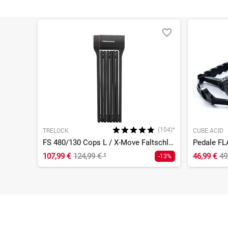
(104)*
TRELOCK
CUBE ACID
FS 480/130 Cops L / X-Move Faltschloss
Pedale FL
107,99 €
124,99 €
¹
46,99 €
49
-13%