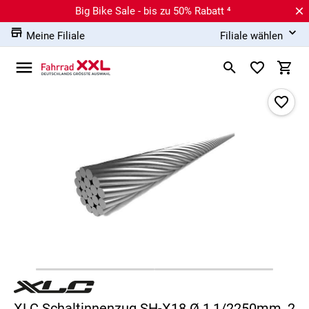
Big Bike Sale - bis zu 50% Rabatt ⁴
Meine Filiale
Filiale wählen
XLC Schaltinnenzug SH-X18 Ø 1,1/2250mm, 2