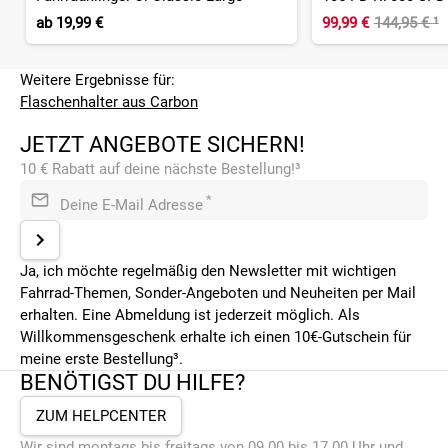
ab
19,99 €
99,99 €
144,95 €
¹
Weitere Ergebnisse für:
Flaschenhalter aus Carbon
JETZT ANGEBOTE SICHERN!
10 € Rabatt auf deine nächste Bestellung!³
*
Deine E-Mail Adresse
Ja, ich möchte regelmäßig den Newsletter mit wichtigen
Fahrrad-Themen, Sonder-Angeboten und Neuheiten per Mail
erhalten. Eine Abmeldung ist jederzeit möglich. Als
Willkommensgeschenk erhalte ich einen 10€-Gutschein für
meine erste Bestellung³.
BENÖTIGST DU HILFE?
ZUM HELPCENTER
Wir sind montags bis freitags von 09.00 bis 17.00 Uhr und