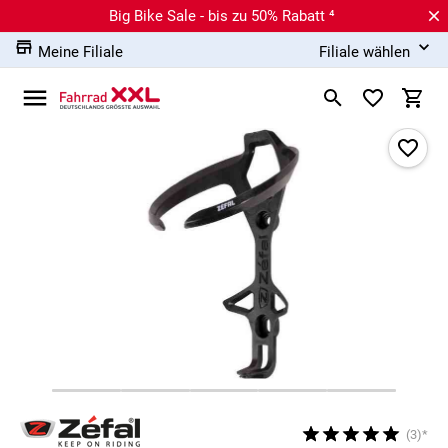
Big Bike Sale - bis zu 50% Rabatt ⁴
Meine Filiale
Filiale wählen
(3)*