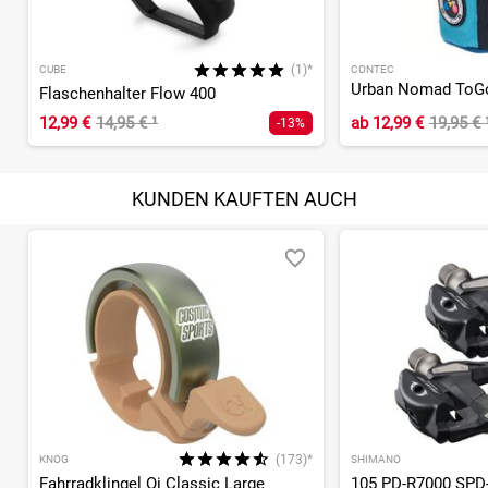
(1)*
CUBE
CONTEC
Urban Nomad ToGo
Flaschenhalter Flow 400
12,99 €
14,95 €
¹
ab
12,99 €
19,95 €
-13%
KUNDEN KAUFTEN AUCH
(173)*
KNOG
SHIMANO
Fahrradklingel Oi Classic Large
105 PD-R7000 SPD