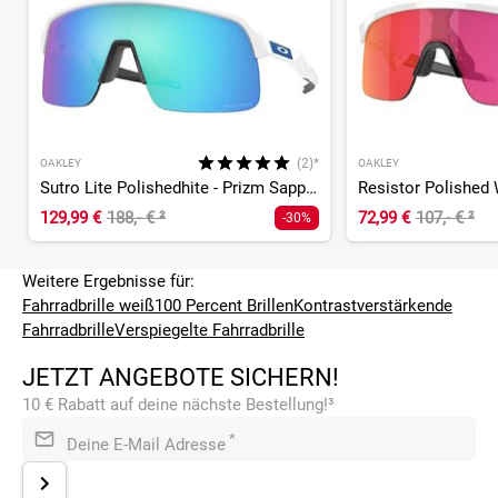
(2)*
OAKLEY
OAKLEY
Sutro Lite Polishedhite - Prizm Sapphire
Resistor Polished 
129,99 €
188,- €
²
72,99 €
107,- €
²
-30%
Weitere Ergebnisse für:
Fahrradbrille weiß
100 Percent Brillen
Kontrastverstärkende
Fahrradbrille
Verspiegelte Fahrradbrille
JETZT ANGEBOTE SICHERN!
10 € Rabatt auf deine nächste Bestellung!³
*
Deine E-Mail Adresse