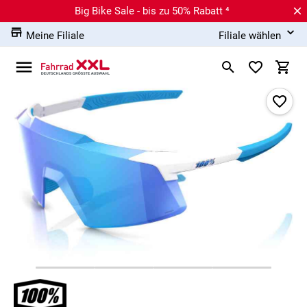
Big Bike Sale - bis zu 50% Rabatt ⁴
Meine Filiale
Filiale wählen