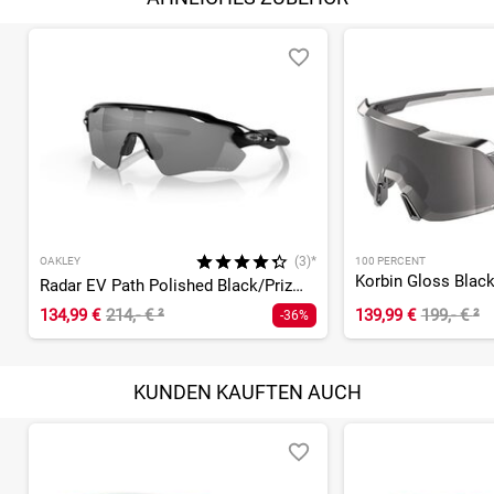
(3)*
OAKLEY
100 PERCENT
Radar EV Path Polished Black/Prizm Black
134,99 €
214,- €
²
139,99 €
199,- €
²
-36%
KUNDEN KAUFTEN AUCH