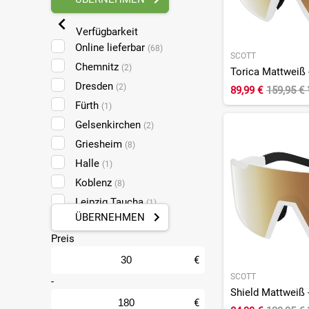
Verfügbarkeit
Online lieferbar
(68)
SCOTT
Chemnitz
(2)
Dresden
(2)
89,99 €
159,95 €
Fürth
(1)
Gelsenkirchen
(2)
Griesheim
(8)
Halle
(1)
Koblenz
(8)
Leipzig Taucha
(1)
ÜBERNEHMEN
Ludwigshafen
(4)
Preis
Mainz
(8)
Mülheim-Kärlich
€
(8)
SCOTT
Münster
-
(4)
Pforzheim
(3)
€