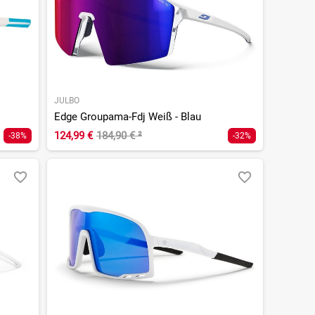
JULBO
Edge Groupama-Fdj Weiß - Blau
124,99 €
184,90 €
²
-38%
-32%