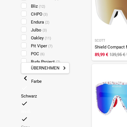
Bliz
(12)
CHPO
(3)
Endura
(2)
Julbo
(3)
Oakley
(11)
SCOTT
Pit Viper
(7)
POC
(6)
89,99 €
139,95 €
Rudy Project
(7)
ÜBERNEHMEN
Scott
(8)
Smith
(3)
Farbe
Uvex
(7)
Schwarz
Weiß