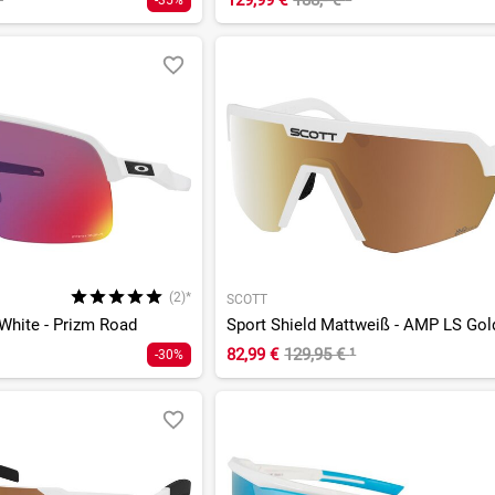
¹
129,99 €
188,- €
²
-35%
(2)*
SCOTT
 White - Prizm Road
82,99 €
129,95 €
¹
-30%