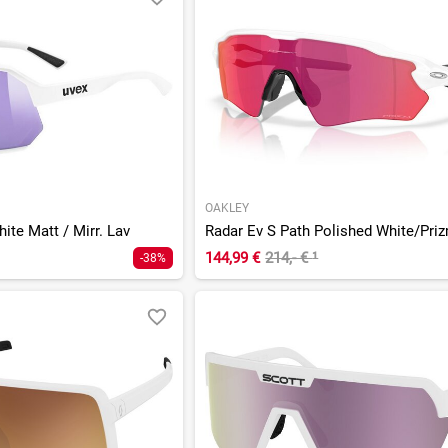
OAKLEY
ite Matt / Mirr. Lav
144,99 €
214,- €
¹
-38%