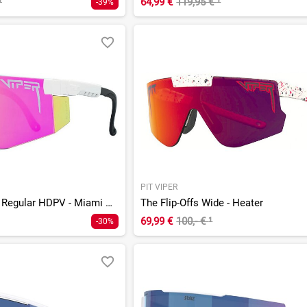
¹
64,99 €
119,95 €
¹
-39%
PIT VIPER
The Originals 2.0 Regular HDPV - Miami Nights Rainbow
The Flip-Offs Wide - Heater
69,99 €
100,- €
¹
-30%