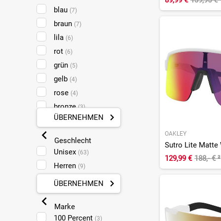
89,99 €
139,95 €
blau
(7)
braun
(7)
lila
(6)
rot
(6)
grün
(5)
gelb
(4)
rose
(4)
bronze
(3)
ÜBERNEHMEN
transparent
(3)
pink
OAKLEY
(1)
Geschlecht
Sutro Lite Matte
Unisex
(63)
129,99 €
188,- €
²
Herren
(9)
ÜBERNEHMEN
Marke
100 Percent
(3)