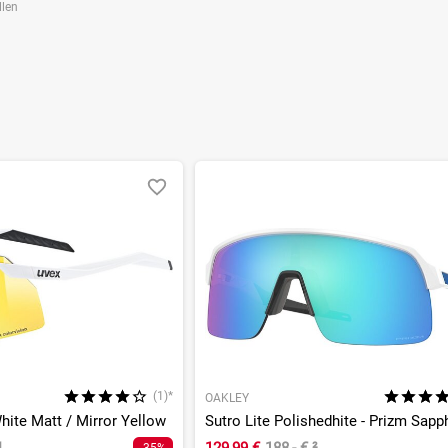
llen
(1)*
OAKLEY
ite Matt / Mirror Yellow
Sutro Lite Polishedhite - Prizm Sapp