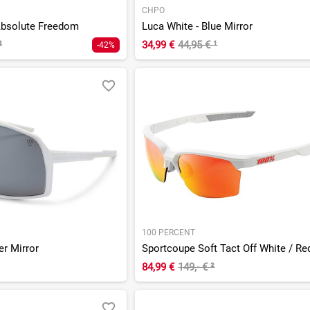
CHPO
Absolute Freedom
Luca White - Blue Mirror
²
34,99 €
44,95 €
¹
-42%
100 PERCENT
er Mirror
84,99 €
149,- €
²