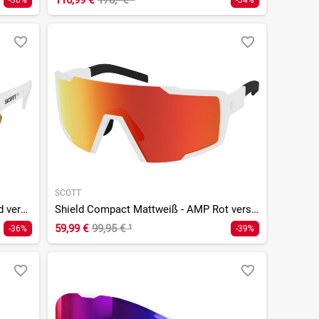
116,99 €
178,- €
²
-30%
-34%
SCOTT
Sport Shield Mattweiß - AMP LS Gold verspiegelt S1-3
Shield Compact Mattweiß - AMP Rot verspiegelt S3
59,99 €
99,95 €
¹
-36%
-39%