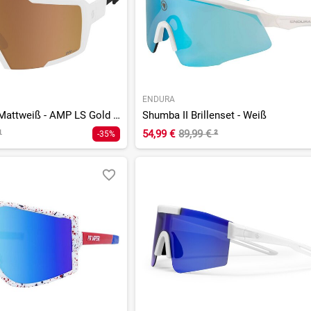
ENDURA
Shield Compact Mattweiß - AMP LS Gold verspiegelt S1-3
Shumba II Brillenset - Weiß
¹
54,99 €
89,99 €
²
-35%