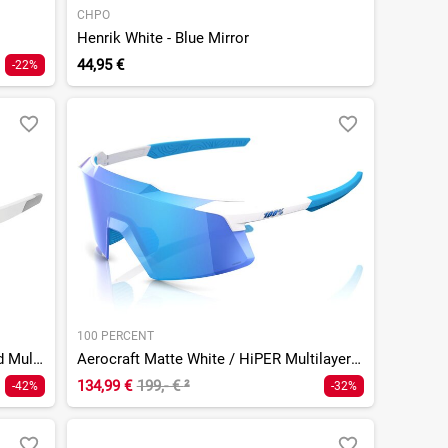
CHPO
Henrik White - Blue Mirror
44,95 €
-22%
100 PERCENT
Sportcoupe Soft Tact Off White / Red Multilayer Mirror Lens
Aerocraft Matte White / HiPER Multilayer Mirror Lens
134,99 €
199,- €
²
-42%
-32%