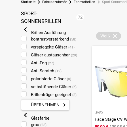
Startseite
Fahrradzubehör
Fahrradbrillen
Sport-Sonnenbri
SPORT-
72
SONNENBRILLEN
Brillen Ausführung
Weiß
kontrastverstärkend
(58)
verspiegelte Gläser
(41)
Gläser austauschbar
(29)
Anti-Fog
(27)
Anti-Scratch
(12)
polarisierte Gläser
(8)
selbsttönende Gläser
(6)
Brillenträger geeignet
(3)
ÜBERNEHMEN
UVEX
Glasfarbe
Pace Stage CV Wh
grau
(28)