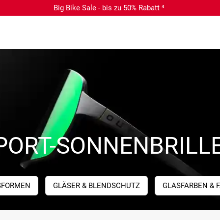
Big Bike Sale - bis zu 50% Rabatt ⁴
PORT-SONNENBRILL
SFORMEN
GLÄSER & BLENDSCHUTZ
GLASFARBEN & F