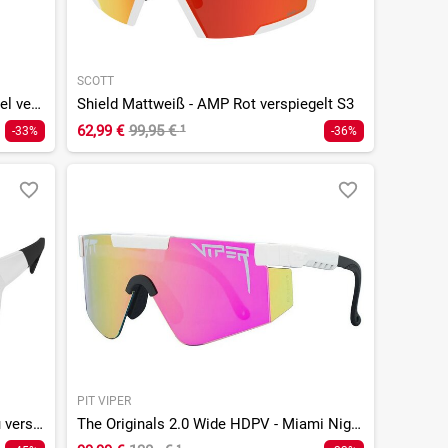
SCOTT
Sport Shield Mattweiß - AMP Lavendel verspiegelt S3
Shield Mattweiß - AMP Rot verspiegelt S3
62,99 €
99,95 €
¹
-33%
-36%
PIT VIPER
Pro Shield Mattweiß - AMP Berylblau verspiegelt S3
The Originals 2.0 Wide HDPV - Miami Nights Rainbow