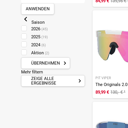
84,99 €
139,95 €
Plankstadt
(2)
ANWENDEN
Sankt Augustin
(7)
Saison
2026
(45)
2025
(19)
2024
(6)
Aktion
(2)
ÜBERNEHMEN
Mehr filtern
ZEIGE ALLE
PIT VIPER
ERGEBNISSE
89,99 €
130,- €
¹