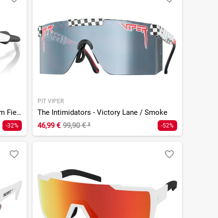
PIT VIPER
Radar Ev S Path Polished White/Prizm Field
The Intimidators - Victory Lane / Smoke
46,99 €
99,90 €
²
-32%
-52%