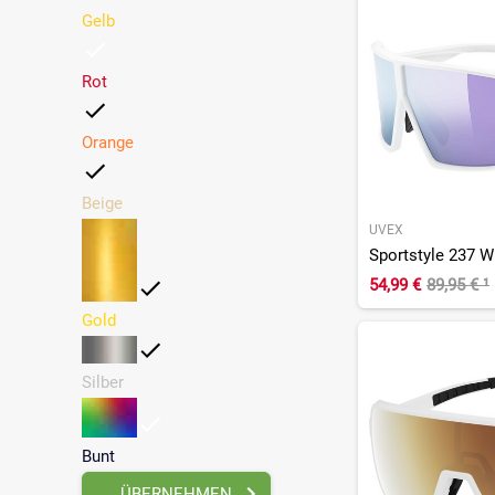
Gelb
Rot
Orange
Beige
UVEX
Sportstyle 237 Wh
54,99 €
89,95 €
¹
Gold
Silber
Bunt
ÜBERNEHMEN