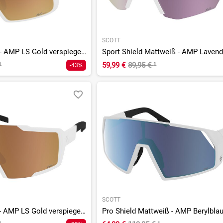
SCOTT
Torica Mattweiß - AMP LS Gold verspiegelt S1-3
¹
59,99 €
89,95 €
¹
-43%
SCOTT
Shield Mattweiß - AMP LS Gold verspiegelt S1-3