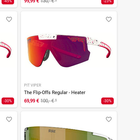
99,99 €
130,- €
¹
-45%
-23%
PIT VIPER
The Flip-Offs Regular - Heater
69,99 €
100,- €
¹
-30%
-30%