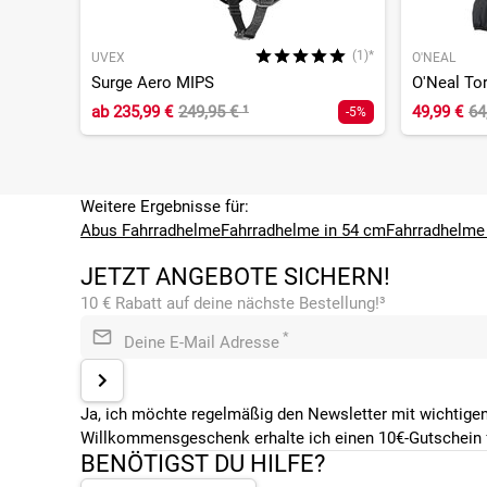
(1)*
UVEX
O'NEAL
Surge Aero MIPS
O'Neal Tor
ab
235,99 €
249,95 €
¹
49,99 €
64
-5%
Weitere Ergebnisse für:
Abus Fahrradhelme
Fahrradhelme in 54 cm
Fahrradhelme
JETZT ANGEBOTE SICHERN!
10 € Rabatt auf deine nächste Bestellung!³
*
Deine E-Mail Adresse
Ja, ich möchte regelmäßig den Newsletter mit wichtigen
Willkommensgeschenk erhalte ich einen 10€-Gutschein f
BENÖTIGST DU HILFE?