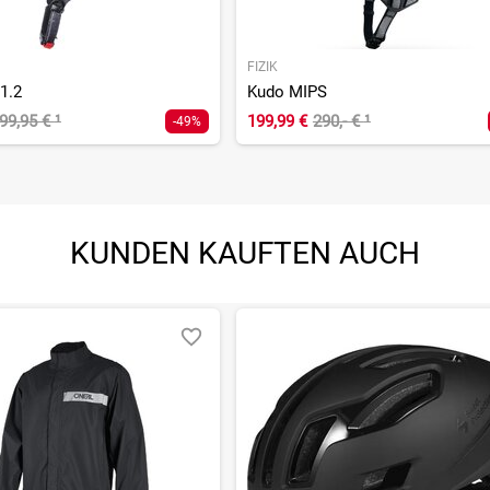
FIZIK
1.2
Kudo MIPS
99,95 €
¹
199,99 €
290,- €
¹
-49%
KUNDEN KAUFTEN AUCH