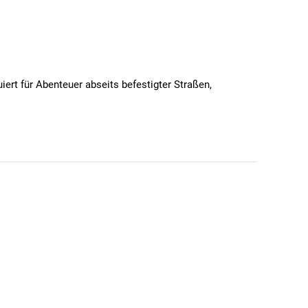
ert für Abenteuer abseits befestigter Straßen,
.
er Partner für ambitionierte Gravel-Fahrten,