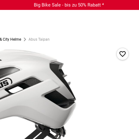
Big Bike Sale - bis zu 50% Rabatt ⁴
 & City Helme
Abus Taipan