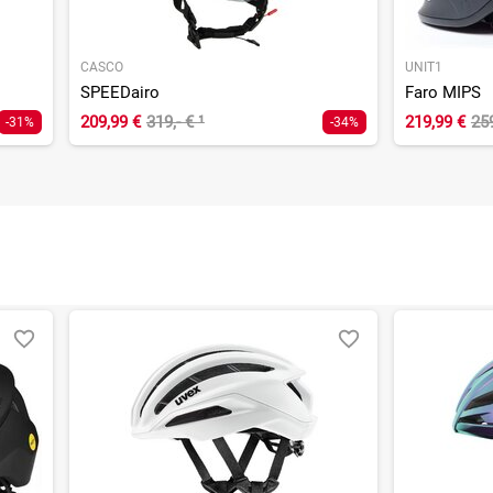
CASCO
UNIT1
SPEEDairo
Faro MIPS
209,99 €
319,- €
¹
219,99 €
25
-31%
-34%