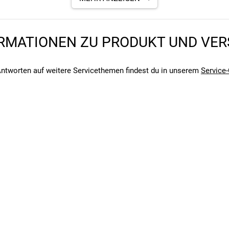
en
Innenschale und PC-Außenschale
RMATIONEN ZU PRODUKT UND VE
ntworten auf weitere Servicethemen findest du in unserem
Service-
angegebenen- und den verbauten Komponenten bei Fahrrädern komm
angegebenen- und den verbauten Komponenten bei Fahrrädern komm