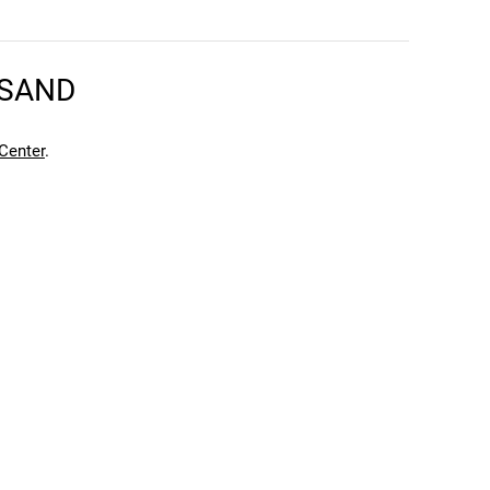
RSAND
Center
.
en kann. Einen Fehler gefunden?
Hier melden.
en kann. Einen Fehler gefunden?
Hier melden.