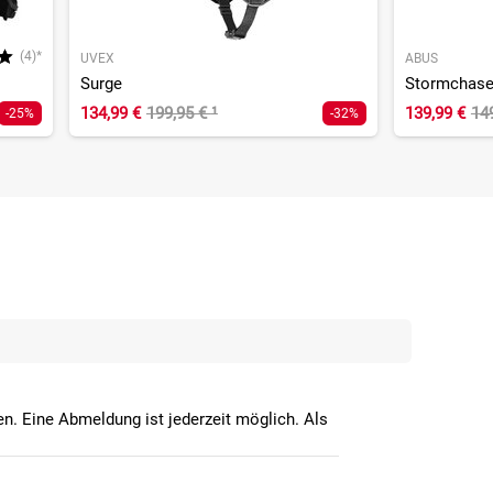
(4)*
UVEX
ABUS
Surge
Stormchase
134,99 €
199,95 €
¹
139,99 €
14
-25%
-32%
n. Eine Abmeldung ist jederzeit möglich. Als