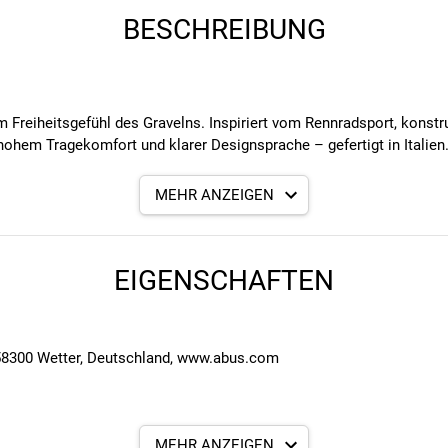
BESCHREIBUNG
Freiheitsgefühl des Gravelns. Inspiriert vom Rennradsport, konstrui
hohem Tragekomfort und klarer Designsprache – gefertigt in Italien
on für ein integrierbares LED-Rücklicht ist der Taipan ein verlässlich
MEHR ANZEIGEN
gen.
EIGENSCHAFTEN
t Luftstrom-Kanalsystem
 während der Fahrt
individuellen Größenanpassung
ung und hohen Komfort
58300 Wetter, Deutschland, www.abus.com
hne Gurtverteiler
im Straßenverkehr
ilität und große Lüftungsöffnungen
ücklicht (separat erhältlich)
MEHR ANZEIGEN