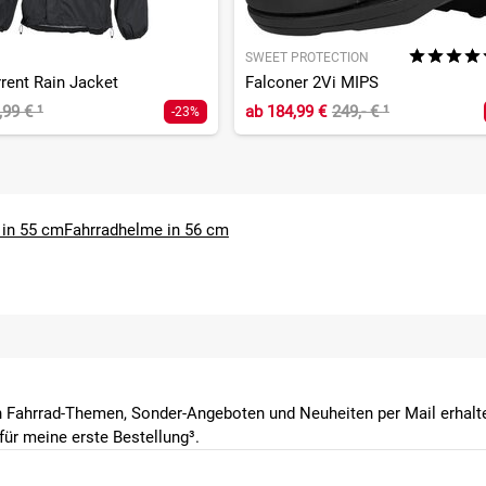
SWEET PROTECTION
rent Rain Jacket
Falconer 2Vi MIPS
,99 €
¹
ab
184,99 €
249,- €
¹
-23%
 in 55 cm
Fahrradhelme in 56 cm
 Fahrrad-Themen, Sonder-Angeboten und Neuheiten per Mail erhalte
ür meine erste Bestellung³.