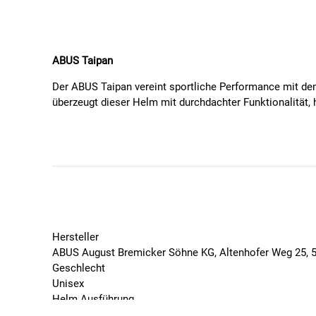
ABUS Taipan
Der ABUS Taipan vereint sportliche Performance mit dem 
überzeugt dieser Helm mit durchdachter Funktionalität, 
Mit präziser Passform, effizienter Belüftung und der Opti
Trainingsrunden und lange Touren auf unbefestigten We
Eigenschaften:
18 strategisch platzierte Belüftungsöffnungen mi
Brillenhalterung an der Front für sichere Fixierung
Zoom™ Spin Verstellsystem mit Zopf-Öffnung zur 
Hersteller
Schwebendes Innenpolster für verbesserte Belüft
ABUS August Bremicker Söhne KG, Altenhofer Weg 25, 
Flow Straps™: aerodynamische, leise Gurtbänder o
Geschlecht
Reflektierender Sticker für bessere Sichtbarkeit 
Unisex
Acti Cage™ Strukturverstärkung für maximale Stab
Helm Ausführung
Kompatibel mit wiederaufladbarem, magnetischem R
Brillenhalterung, für Zopfträger-/innen