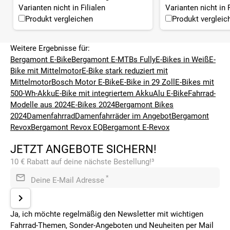
Varianten nicht in Filialen
Varianten nicht in F
Produkt vergleichen
Produkt vergleic
Weitere Ergebnisse für:
Bergamont E-Bike
Bergamont E-MTBs Fully
E-Bikes in Weiß
E-
Bike mit Mittelmotor
E-Bike stark reduziert mit
Mittelmotor
Bosch Motor E-Bike
E-Bike in 29 Zoll
E-Bikes mit
500-Wh-Akku
E-Bike mit integriertem Akku
Alu E-Bike
Fahrrad-
Modelle aus 2024
E-Bikes 2024
Bergamont Bikes
2024
Damenfahrrad
Damenfahrräder im Angebot
Bergamont
Revox
Bergamont Revox EQ
Bergamont E-Revox
JETZT ANGEBOTE SICHERN!
10 € Rabatt auf deine nächste Bestellung!³
*
Deine E-Mail Adresse
Ja, ich möchte regelmäßig den Newsletter mit wichtigen
Fahrrad-Themen, Sonder-Angeboten und Neuheiten per Mail