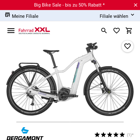
Big Bike Sale - bis zu 50% Rabatt ⁴
Meine Filiale
Filiale wählen
(1)*