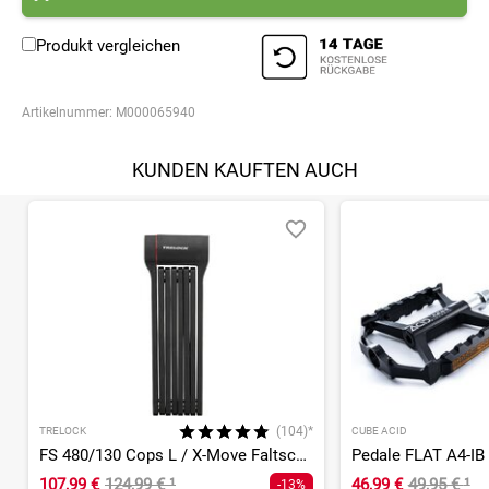
Produkt vergleichen
Artikelnummer:
M000065940
KUNDEN KAUFTEN AUCH
(104)*
TRELOCK
CUBE ACID
FS 480/130 Cops L / X-Move Faltschloss
Pedale FLAT A4-IB
107,99 €
124,99 €
¹
46,99 €
49,95 €
¹
-13%