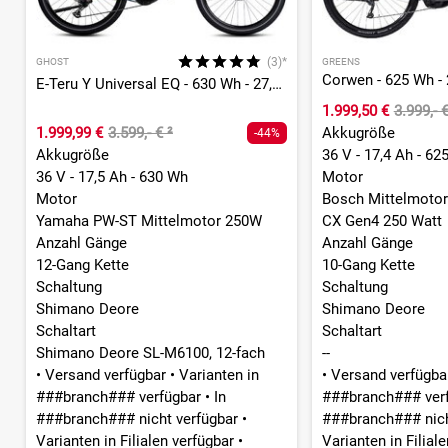
(3)*
GHOST
GREENS
Corwen - 625 Wh - 
E-Teru Y Universal EQ - 630 Wh - 27,5 Zoll - Diamant
1.999,50 €
3.999,- 
1.999,99 €
3.599,- €
²
Akkugröße
-44%
Akkugröße
36 V - 17,4 Ah - 62
36 V - 17,5 Ah - 630 Wh
Motor
Motor
Bosch Mittelmotor
Yamaha PW-ST Mittelmotor 250W
CX Gen4 250 Watt
Anzahl Gänge
Anzahl Gänge
12-Gang Kette
10-Gang Kette
Schaltung
Schaltung
Shimano Deore
Shimano Deore
Schaltart
Schaltart
Shimano Deore SL-M6100, 12-fach
--
•
Versand verfügbar
•
Varianten in
•
Versand verfügb
###branch### verfügbar
•
In
###branch### ver
###branch### nicht verfügbar
•
###branch### nich
Varianten in Filialen verfügbar
•
Varianten in Filial