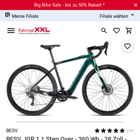
Big Bike Sale - bis zu 50% Rabatt ⁴
Meine Filiale
Filiale wählen
BESV
(1)*
BESV JGR 1.1 Step Over - 360 Wh - 28 Zoll -