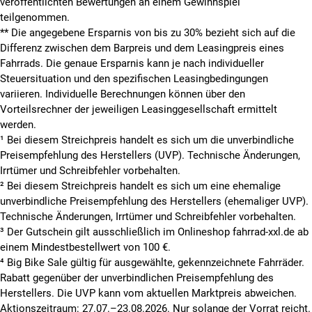
veröffentlichten Bewertungen an einem Gewinnspiel
teilgenommen.
**
Die angegebene Ersparnis von bis zu 30% bezieht sich auf die
Differenz zwischen dem Barpreis und dem Leasingpreis eines
Fahrrads. Die genaue Ersparnis kann je nach individueller
Steuersituation und den spezifischen Leasingbedingungen
variieren. Individuelle Berechnungen können über den
Vorteilsrechner der jeweiligen Leasinggesellschaft ermittelt
werden.
¹ Bei diesem Streichpreis handelt es sich um die unverbindliche
Preisempfehlung des Herstellers (UVP). Technische Änderungen,
Irrtümer und Schreibfehler vorbehalten.
² Bei diesem Streichpreis handelt es sich um eine ehemalige
unverbindliche Preisempfehlung des Herstellers (ehemaliger UVP).
Technische Änderungen, Irrtümer und Schreibfehler vorbehalten.
³ Der Gutschein gilt ausschließlich im Onlineshop fahrrad-xxl.de ab
einem Mindestbestellwert von 100 €.
⁴ Big Bike Sale gültig für ausgewählte, gekennzeichnete Fahrräder.
Rabatt gegenüber der unverbindlichen Preisempfehlung des
Herstellers. Die UVP kann vom aktuellen Marktpreis abweichen.
Aktionszeitraum: 27.07.–23.08.2026. Nur solange der Vorrat reicht.