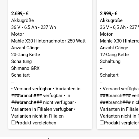
2.699,- €
2.999,- €
Akkugröße
Akkugröße
36 V - 6,5 Ah - 237 Wh
36 V - 6,5 Ah - 237
Motor
Motor
Mahle X30 Hinterradmotor 250 Watt
Mahle X30 Hinterr
Anzahl Gänge
Anzahl Gänge
20-Gang Kette
12-Gang Kette
Schaltung
Schaltung
Shimano GRX
--
Schaltart
Schaltart
--
--
•
Versand verfügbar
•
Varianten in
•
Versand verfügb
###branch### verfügbar
•
In
###branch### ver
###branch### nicht verfügbar
•
###branch### nich
Varianten in Filialen verfügbar
•
Varianten in Filial
Varianten nicht in Filialen
Varianten nicht in F
Produkt vergleichen
Produkt vergleic