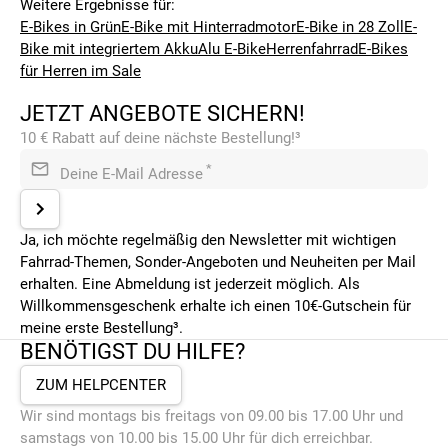
Weitere Ergebnisse für:
E-Bikes in Grün
E-Bike mit Hinterradmotor
E-Bike in 28 Zoll
E-
Bike mit integriertem Akku
Alu E-Bike
Herrenfahrrad
E-Bikes
für Herren im Sale
JETZT ANGEBOTE SICHERN!
10 € Rabatt auf deine nächste Bestellung!³
*
Deine E-Mail Adresse
Ja, ich möchte regelmäßig den Newsletter mit wichtigen
Fahrrad-Themen, Sonder-Angeboten und Neuheiten per Mail
erhalten. Eine Abmeldung ist jederzeit möglich. Als
Willkommensgeschenk erhalte ich einen 10€-Gutschein für
meine erste Bestellung³.
BENÖTIGST DU HILFE?
ZUM HELPCENTER
Wir sind montags bis freitags von 09.00 bis 17.00 Uhr und
samstags von 10.00 bis 15.00 Uhr für dich erreichbar.