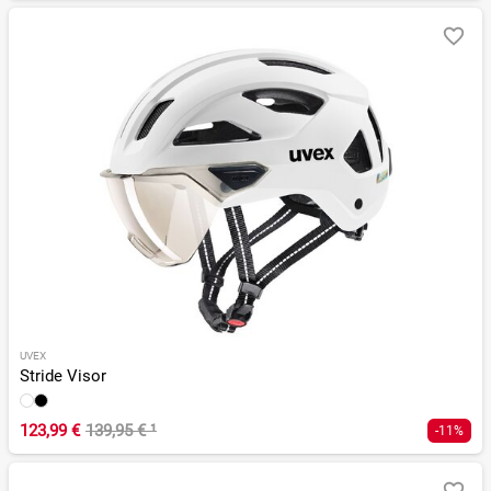
UVEX
Stride Visor
123,99 €
139,95 €
¹
-11%