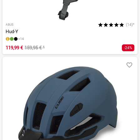
(14)*
ABUS
Hud-Y
+14
119,99 €
159,95 €
¹
-24%