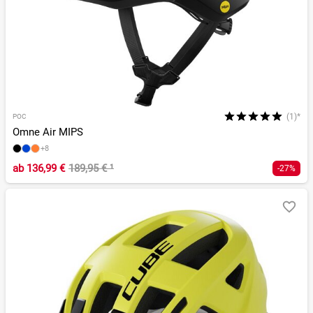
(1)*
POC
Omne Air MIPS
+8
ab
136,99 €
189,95 €
¹
-27%