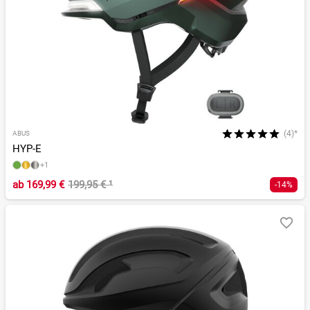
(4)*
ABUS
HYP-E
+1
ab
169,99 €
199,95 €
¹
-14%