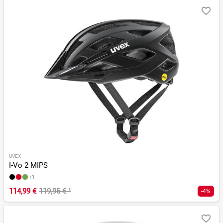
UVEX
I-Vo 2 MIPS
+1
114,99 €
119,95 €
¹
-4%