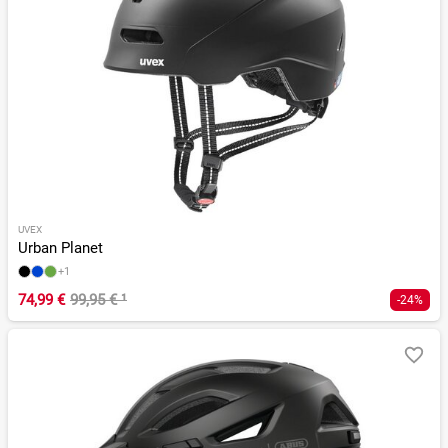
UVEX
Urban Planet
+1
74,99 €
99,95 €
¹
-24%