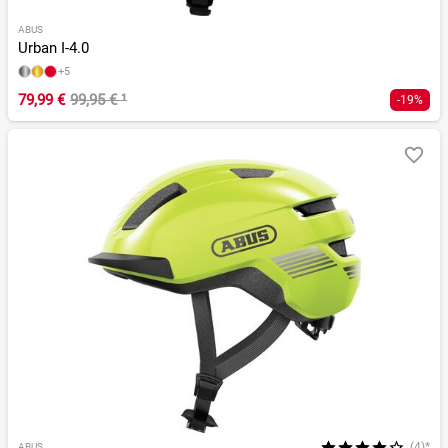
ABUS
Urban I-4.0
+5
79,99 €
99,95 €
¹
-19%
(4)*
ABUS