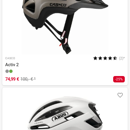
(2)*
CASCO
Activ 2
74,99 €
100,- €
¹
-25%