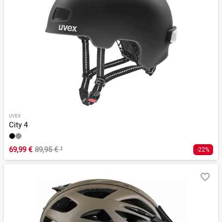
UVEX
City 4
69,99 €
89,95 €
¹
-22%