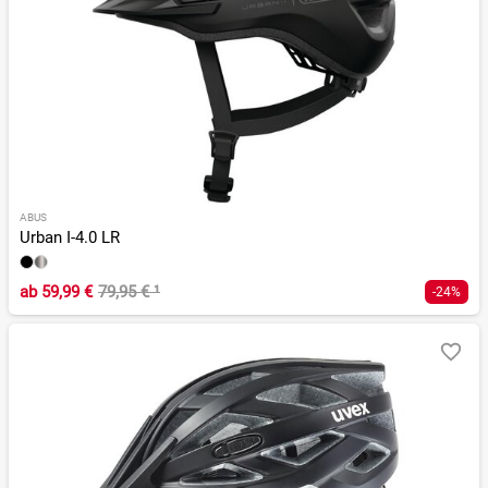
ABUS
Urban I-4.0 LR
ab
59,99 €
79,95 €
¹
-24%