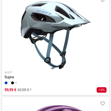
SCOTT
Supra
+1
59,99 €
69,95 €
¹
-14%