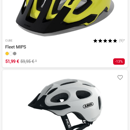
(9)*
CUBE
Fleet MIPS
51,99 €
59,95 €
¹
-13%