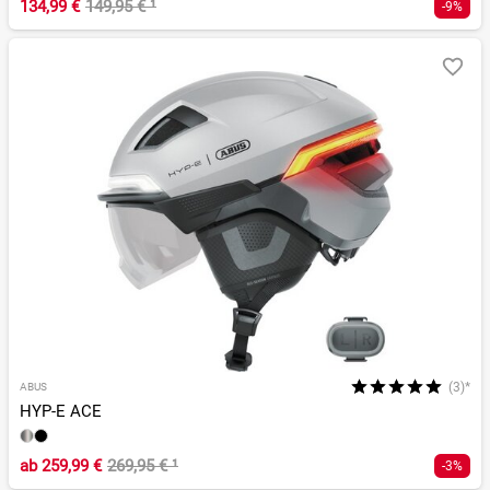
134,99 €
149,95 €
¹
-9%
(3)*
ABUS
HYP-E ACE
ab
259,99 €
269,95 €
¹
-3%