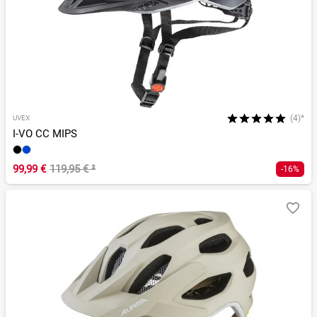
(4)*
UVEX
I-VO CC MIPS
99,99 €
119,95 €
²
-16%