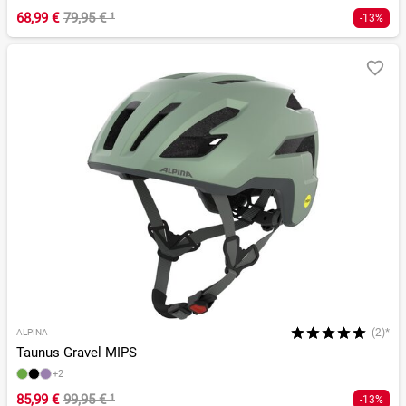
68,99 €
79,95 €
¹
-13%
(2)*
ALPINA
Taunus Gravel MIPS
+2
85,99 €
99,95 €
¹
-13%