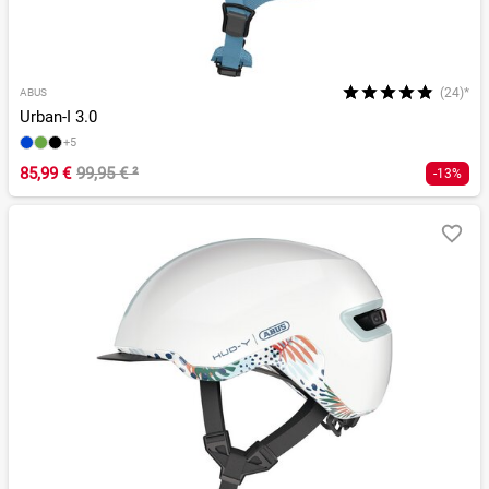
(24)*
ABUS
Urban-I 3.0
+5
85,99 €
99,95 €
²
-13%