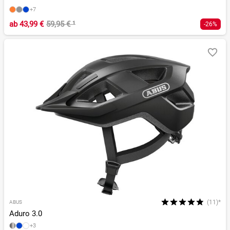
+7
ab
43,99 €
59,95 €
¹
-26%
(11)*
ABUS
Aduro 3.0
+3