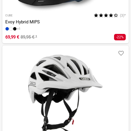
(3)*
CUBE
Evoy Hybrid MIPS
+1
69,99 €
89,95 €
¹
-22%