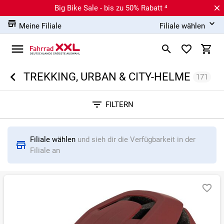
Big Bike Sale - bis zu 50% Rabatt ⁴
Meine Filiale
Filiale wählen
TREKKING, URBAN & CITY-HELME
171
Sortieren nach
FILTERN
RELEVANZ
BESTSELLER
ERSPARNIS IN %
N
Filiale wählen
und sieh dir die Verfügbarkeit in der
Filiale an