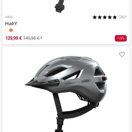
(36)*
ABUS
Hud-Y
129,99 €
149,95 €
²
-13%