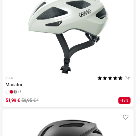
(6)*
ABUS
Macator
+5
51,99 €
59,95 €
¹
-13%