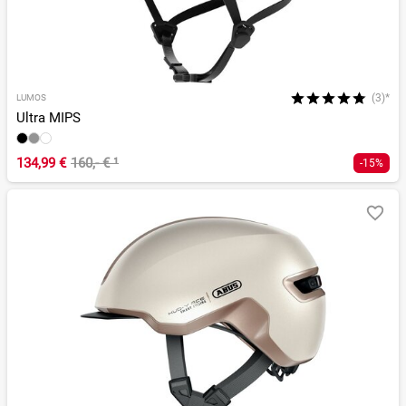
(3)*
LUMOS
Ultra MIPS
134,99 €
160,- €
¹
-15%