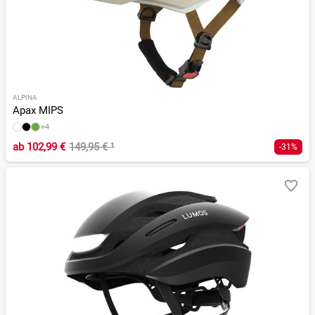
ALPINA
Apax MIPS
+4
ab
102,99 €
149,95 €
¹
-31%