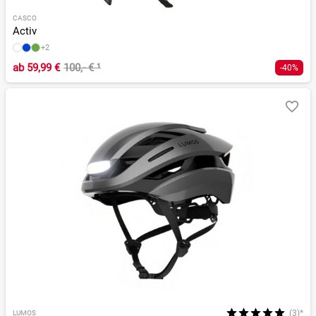
CASCO
Activ
+2
ab
59,99 €
100,- €
¹
-40%
(3)*
LUMOS