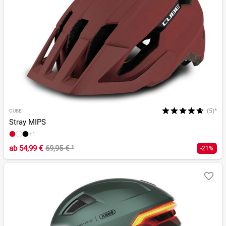
(5)*
CUBE
Stray MIPS
+1
ab
54,99 €
69,95 €
¹
-21%