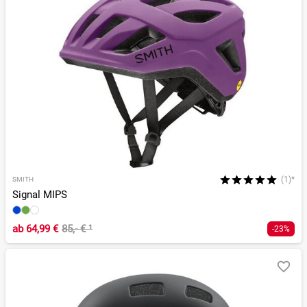
(1)*
SMITH
Signal MIPS
ab
64,99 €
85,- €
¹
-23%