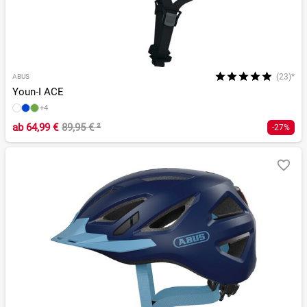
(23)*
ABUS
Youn-I ACE
+4
ab
64,99 €
89,95 €
²
-27%