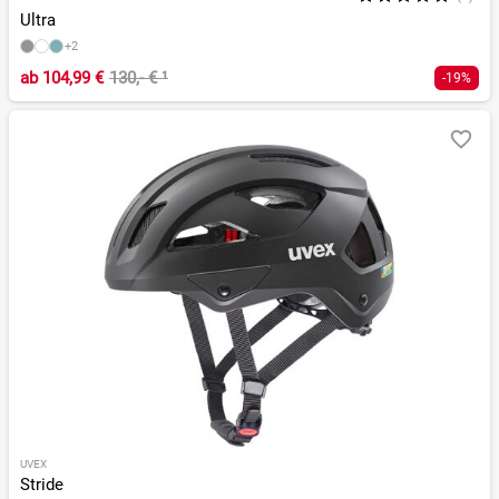
Ultra
+2
ab
104,99 €
130,- €
¹
-19%
UVEX
Stride