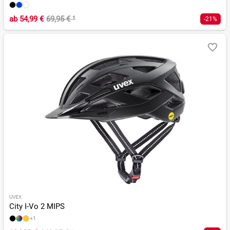
ab
54,99 €
69,95 €
¹
-21%
UVEX
City I-Vo 2 MIPS
+1