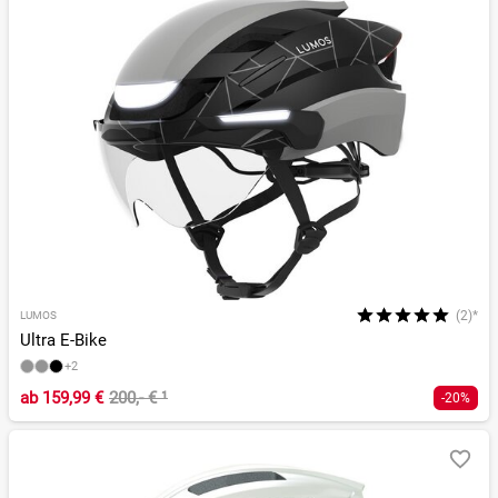
(2)*
LUMOS
Ultra E-Bike
+2
ab
159,99 €
200,- €
¹
-20%