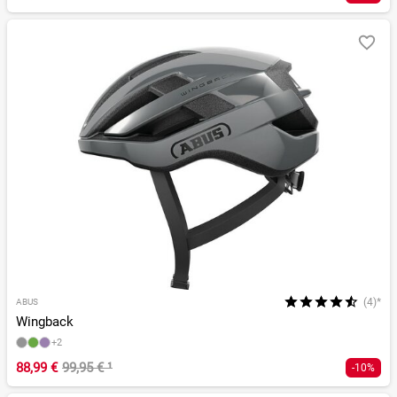
(4)*
ABUS
Wingback
+2
88,99 €
99,95 €
¹
-10%