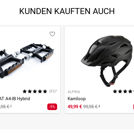
KUNDEN KAUFTEN AUCH
(83)*
ALPINA
AT A4-IB Hybrid
Kamloop
,95 €
¹
49,99 €
99,95 €
²
-5%