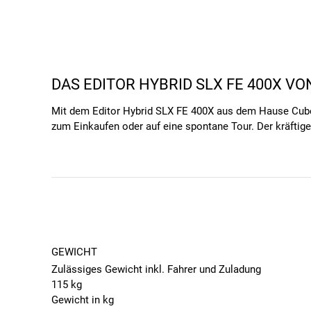
DAS EDITOR HYBRID SLX FE 400X VO
Mit dem Editor Hybrid SLX FE 400X aus dem Hause Cube er
zum Einkaufen oder auf eine spontane Tour. Der kräfti
Steigungen meisterst, während die komfortable Ausstatt
Verkehr und genießt eine umweltfreundliche Art der Fo
DER E-BIKE-MOTOR VON BOSCH SORG
Für alle, die auf einen leistungsstarken E-Bike-Motor u
Performance Line SX Smart mit 250 Watt sorgt für eine
Nm musst du dir keine Gedanken über eine schnelle Ent
GEWICHT
KOMFORT UND BEQUEMLICHKEIT - DI
Zulässiges Gewicht inkl. Fahrer und Zuladung
115 kg
Das Cube Editor Hybrid SLX FE 400X ist ideal für alle,
Gewicht in kg
Gepäckträger über leistungsstarke Beleuchtung bis hin z