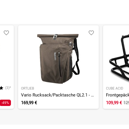
(3)*
ORTLIEB
CUBE ACID
Vario Rucksack/Packtasche QL2.1 - Einzeltasche
Frontgepäck
169,99 €
109,99 €
12
-49%