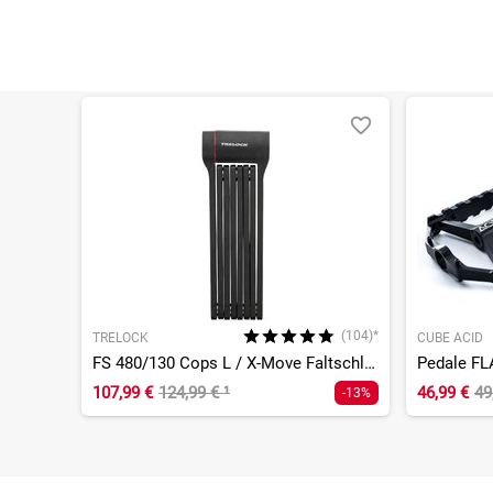
(104)*
TRELOCK
CUBE ACID
FS 480/130 Cops L / X-Move Faltschloss
Pedale FL
107,99 €
124,99 €
¹
46,99 €
49
-13%