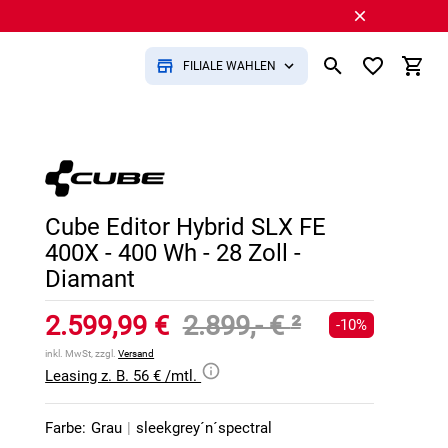
FILIALE WÄHLEN
Cube Editor Hybrid SLX FE
400X - 400 Wh - 28 Zoll -
Diamant
2.599,99 €
2.899,- €
²
-10%
inkl. MwSt, zzgl.
Versand
Leasing z. B. 56 € /mtl.
Farbe:
Grau
|
sleekgrey´n´spectral