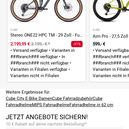
CUBE
CUBE
Stereo ONE22 HPC TM - 29 Zoll - Fully
Aim Pro - 27,5 Zoll
2.199,99 €
3.199,- €
²
599,- €
-31%
•
Versand verfügbar
•
Varianten in
•
Versand verfügb
###branch### verfügbar
•
In
###branch### ver
###branch### nicht verfügbar
•
###branch### nich
Varianten in Filialen verfügbar
•
Varianten in Filial
Varianten nicht in Filialen
Varianten nicht in F
Weitere Ergebnisse für:
Cube City E-Bike Damen
Cube Fahrradzubehör
Cube
Fahrradhelme
MIPS Fahrradhelme
Fahrradhelme in 62 cm
JETZT ANGEBOTE SICHERN!
10 € Rabatt auf deine nächste Bestellung!³