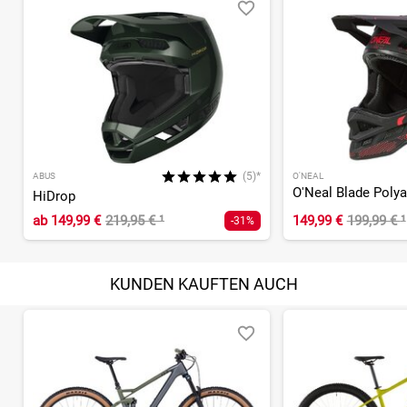
(5)*
ABUS
O'NEAL
O'Neal Blade Polyac
HiDrop
ab
149,99 €
219,95 €
¹
149,99 €
199,99 €
¹
-31%
KUNDEN KAUFTEN AUCH