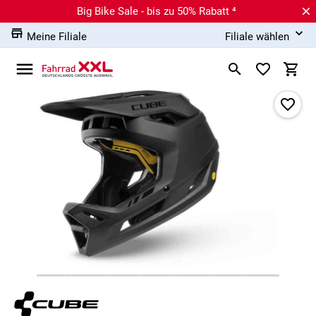
Big Bike Sale - bis zu 50% Rabatt ⁴
Meine Filiale
Filiale wählen