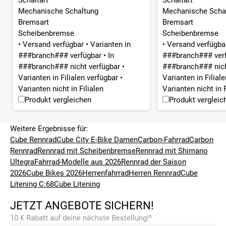
Mechanische Schaltung
Mechanische Scha
Bremsart
Bremsart
Scheibenbremse
Scheibenbremse
•
Versand verfügbar
•
Varianten in
•
Versand verfügb
###branch### verfügbar
•
In
###branch### ver
###branch### nicht verfügbar
•
###branch### nich
Varianten in Filialen verfügbar
•
Varianten in Filial
Varianten nicht in Filialen
Varianten nicht in F
Produkt vergleichen
Produkt vergleic
Weitere Ergebnisse für:
Cube Rennrad
Cube City E-Bike Damen
Carbon-Fahrrad
Carbon
Rennrad
Rennrad mit Scheibenbremse
Rennrad mit Shimano
Ultegra
Fahrrad-Modelle aus 2026
Rennrad der Saison
2026
Cube Bikes 2026
Herrenfahrrad
Herren Rennrad
Cube
Litening C:68
Cube Litening
JETZT ANGEBOTE SICHERN!
10 € Rabatt auf deine nächste Bestellung!³