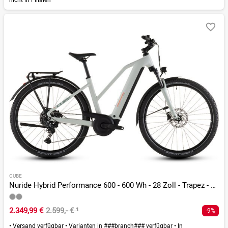
nicht in Filialen
CUBE
Nuride Hybrid Performance 600 - 600 Wh - 28 Zoll - Trapez - 2026
2.349,99 €
2.599,- €
¹
-9%
•
Versand verfügbar
•
Varianten in ###branch### verfügbar
•
In