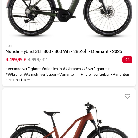
CUBE
Nuride Hybrid SLT 800 - 800 Wh - 28 Zoll - Diamant - 2026
4.499,99 €
4.999,- €
¹
-9%
•
Versand verfügbar
•
Varianten in ###branch### verfügbar
•
In
###branch### nicht verfügbar
•
Varianten in Filialen verfügbar
•
Varianten
nicht in Filialen