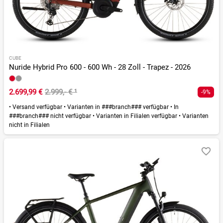
CUBE
Nuride Hybrid Pro 600 - 600 Wh - 28 Zoll - Trapez - 2026
2.699,99 €
2.999,- €
¹
-9%
•
Versand verfügbar
•
Varianten in ###branch### verfügbar
•
In
###branch### nicht verfügbar
•
Varianten in Filialen verfügbar
•
Varianten
nicht in Filialen