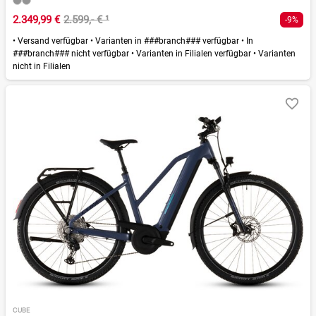
2.349,99 €
2.599,- €
¹
-9%
•
Versand verfügbar
•
Varianten in ###branch### verfügbar
•
In
###branch### nicht verfügbar
•
Varianten in Filialen verfügbar
•
Varianten
nicht in Filialen
CUBE