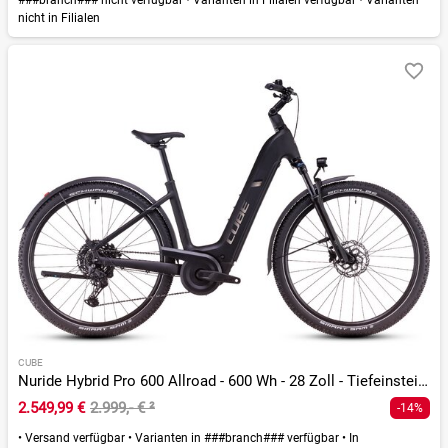
###branch### nicht verfügbar
•
Varianten in Filialen verfügbar
•
Varianten
nicht in Filialen
CUBE
Nuride Hybrid Pro 600 Allroad - 600 Wh - 28 Zoll - Tiefeinsteiger
2.549,99 €
2.999,- €
²
-14%
•
Versand verfügbar
•
Varianten in ###branch### verfügbar
•
In