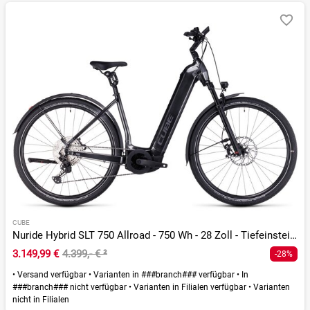
CUBE
Nuride Hybrid SLT 750 Allroad - 750 Wh - 28 Zoll - Tiefeinsteiger
3.149,99 €
4.399,- €
²
-28%
•
Versand verfügbar
•
Varianten in ###branch### verfügbar
•
In
###branch### nicht verfügbar
•
Varianten in Filialen verfügbar
•
Varianten
nicht in Filialen