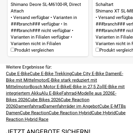
Shimano Deore SL-M6100-IR, Direct
Schaltart
Attach
Shimano XT SL-M81
•
Versand verfügbar
•
Varianten in
•
Versand verfügb
###branch### verfügbar
•
In
###branch### ver
###branch### nicht verfügbar
•
###branch### nich
Varianten in Filialen verfügbar
•
Varianten in Filial
Varianten nicht in Filialen
Varianten nicht in F
Produkt vergleichen
Produkt vergleic
Weitere Ergebnisse für:
Cube E-Bike
Cube E-Bike Trekking
Cube City E-Bike Damen
E-
Bike mit Mittelmotor
E-Bike stark reduziert mit
Mittelmotor
Bosch Motor E-Bike
E-Bike in 27,5 Zoll
E-Bike mit
integriertem Akku
Alu E-Bike
Fahrrad-Modelle aus 2026
E-
Bikes 2026
Cube Bikes 2026
Cube Reaction
2026
Damenfahrrad
Damenfahrräder im Angebot
Cube E-MTBs
Damen
Cube Reaction
Cube Reaction Hybrid
Cube Hybrid
Cube
Reaction Hybrid Race
JETZT ANGEBOTE SICHERN!