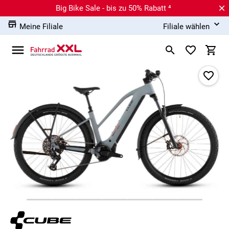
Big Bike Sale - bis zu 50% Rabatt ⁴
Meine Filiale
Filiale wählen