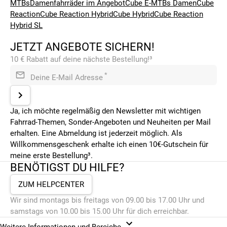
MTBs
Damenfahrräder im Angebot
Cube E-MTBs Damen
Cube
Reaction
Cube Reaction Hybrid
Cube Hybrid
Cube Reaction
Hybrid SL
JETZT ANGEBOTE SICHERN!
10 € Rabatt auf deine nächste Bestellung!³
*
Deine E-Mail Adresse
Ja, ich möchte regelmäßig den Newsletter mit wichtigen
Fahrrad-Themen, Sonder-Angeboten und Neuheiten per Mail
erhalten. Eine Abmeldung ist jederzeit möglich. Als
Willkommensgeschenk erhalte ich einen 10€-Gutschein für
meine erste Bestellung³.
BENÖTIGST DU HILFE?
ZUM HELPCENTER
Wir sind montags bis freitags von 09.00 bis 17.00 Uhr und
samstags von 10.00 bis 15.00 Uhr für dich erreichbar.
Weitere Informationen und Bereiche