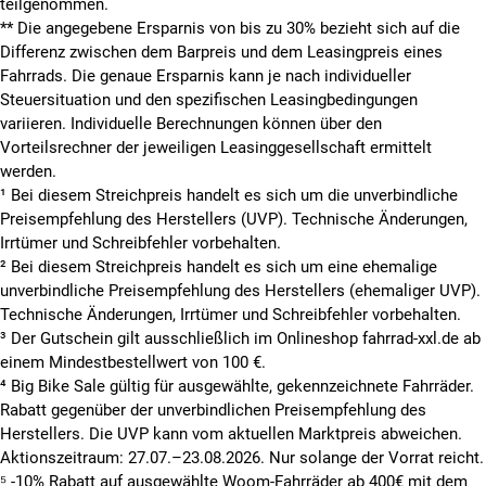
teilgenommen.
**
Die angegebene Ersparnis von bis zu 30% bezieht sich auf die
Differenz zwischen dem Barpreis und dem Leasingpreis eines
Fahrrads. Die genaue Ersparnis kann je nach individueller
Steuersituation und den spezifischen Leasingbedingungen
variieren. Individuelle Berechnungen können über den
Vorteilsrechner der jeweiligen Leasinggesellschaft ermittelt
werden.
¹ Bei diesem Streichpreis handelt es sich um die unverbindliche
Preisempfehlung des Herstellers (UVP). Technische Änderungen,
Irrtümer und Schreibfehler vorbehalten.
² Bei diesem Streichpreis handelt es sich um eine ehemalige
unverbindliche Preisempfehlung des Herstellers (ehemaliger UVP).
Technische Änderungen, Irrtümer und Schreibfehler vorbehalten.
³ Der Gutschein gilt ausschließlich im Onlineshop fahrrad-xxl.de ab
einem Mindestbestellwert von 100 €.
⁴ Big Bike Sale gültig für ausgewählte, gekennzeichnete Fahrräder.
Rabatt gegenüber der unverbindlichen Preisempfehlung des
Herstellers. Die UVP kann vom aktuellen Marktpreis abweichen.
Aktionszeitraum: 27.07.–23.08.2026. Nur solange der Vorrat reicht.
⁵ -10% Rabatt auf ausgewählte Woom-Fahrräder ab 400€ mit dem