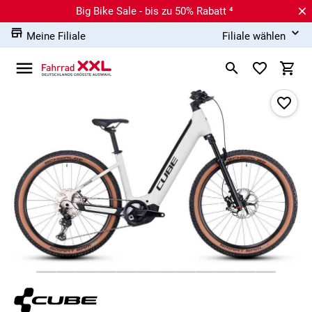
Big Bike Sale - bis zu 50% Rabatt ⁴
Meine Filiale
Filiale wählen