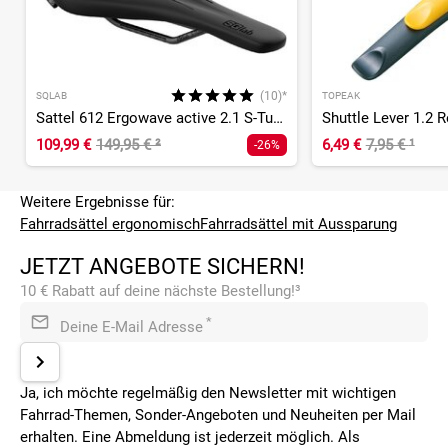
(10)*
SQLAB
TOPEAK
Sattel 612 Ergowave active 2.1 S-Tube
Shuttle Lever 1.2 R
109,99 €
149,95 €
²
6,49 €
7,95 €
¹
-26%
Weitere Ergebnisse für:
Fahrradsättel ergonomisch
Fahrradsättel mit Aussparung
JETZT ANGEBOTE SICHERN!
10 € Rabatt auf deine nächste Bestellung!³
*
Deine E-Mail Adresse
Ja, ich möchte regelmäßig den Newsletter mit wichtigen
Fahrrad-Themen, Sonder-Angeboten und Neuheiten per Mail
erhalten. Eine Abmeldung ist jederzeit möglich. Als