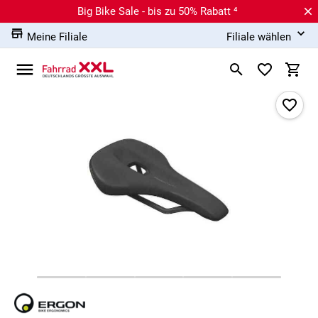
Big Bike Sale - bis zu 50% Rabatt ⁴
Meine Filiale
Filiale wählen