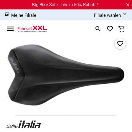
Big Bike Sale - bis zu 50% Rabatt ⁴
Meine Filiale
Filiale wählen