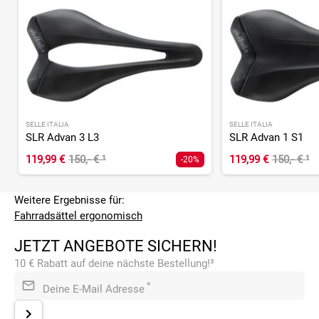
SELLE ITALIA
SELLE ITALIA
SLR Advan 3 L3
SLR Advan 1 S1
119,99 €
150,- €
¹
119,99 €
150,- €
¹
-20%
Weitere Ergebnisse für:
Fahrradsättel ergonomisch
JETZT ANGEBOTE SICHERN!
10 € Rabatt auf deine nächste Bestellung!³
*
Deine E-Mail Adresse