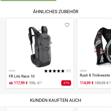
ÄHNLICHES ZUBEHÖR
(2)*
EVOC
USWE
Rush 8 Trinkweste
FR Lite Race 10
ab
117,99 €
190,- €
¹
114,99 €
159,95 €
¹
-37%
KUNDEN KAUFTEN AUCH