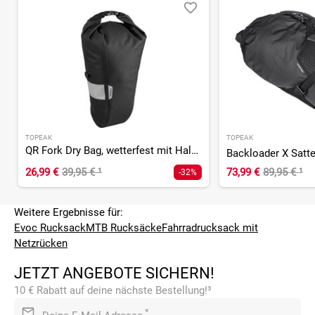
TOPEAK
TOPEAK
QR Fork Dry Bag, wetterfest mit Halterung - 5,8L
Backloader X Satt
26,99 €
39,95 €
¹
73,99 €
89,95 €
¹
-32%
Weitere Ergebnisse für:
Evoc Rucksack
MTB Rucksäcke
Fahrradrucksack mit
Netzrücken
JETZT ANGEBOTE SICHERN!
10 € Rabatt auf deine nächste Bestellung!³
*