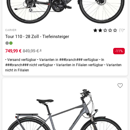
(1)*
CARVER
Tour 110 - 28 Zoll - Tiefeinsteiger
749,99 €
849,99 €
²
-11%
•
Versand verfügbar
•
Varianten in ###branch### verfügbar
•
In
###branch### nicht verfügbar
•
Varianten in Filialen verfügbar
•
Varianten
nicht in Filialen