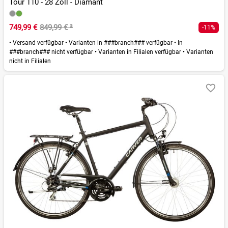
Tour 110 - 28 Zoll - Diamant
749,99 €
849,99 €
²
-11%
•
Versand verfügbar
•
Varianten in ###branch### verfügbar
•
In
###branch### nicht verfügbar
•
Varianten in Filialen verfügbar
•
Varianten
nicht in Filialen