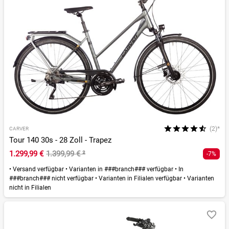
(2)*
CARVER
Tour 140 30s - 28 Zoll - Trapez
1.299,99 €
1.399,99 €
²
-7%
•
Versand verfügbar
•
Varianten in ###branch### verfügbar
•
In
###branch### nicht verfügbar
•
Varianten in Filialen verfügbar
•
Varianten
nicht in Filialen