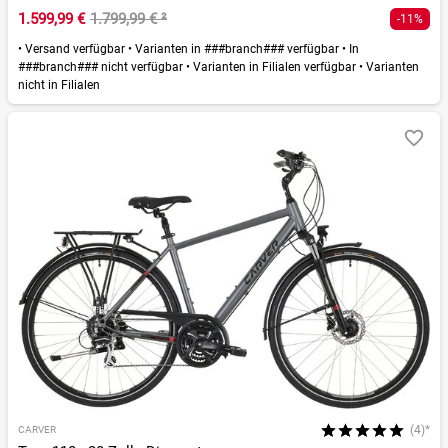
1.599,99 €
1.799,99 €
²
-11%
•
Versand verfügbar
•
Varianten in ###branch### verfügbar
•
In
###branch### nicht verfügbar
•
Varianten in Filialen verfügbar
•
Varianten
nicht in Filialen
(4)*
CARVER