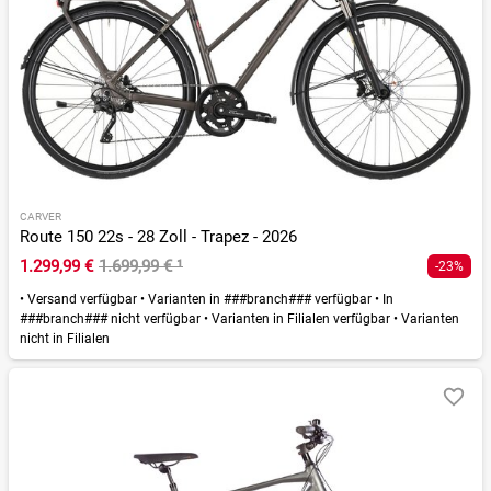
CARVER
Route 150 22s - 28 Zoll - Trapez - 2026
1.299,99 €
1.699,99 €
¹
-23%
•
Versand verfügbar
•
Varianten in ###branch### verfügbar
•
In
###branch### nicht verfügbar
•
Varianten in Filialen verfügbar
•
Varianten
nicht in Filialen