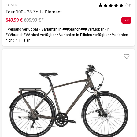
(6)*
CARVER
Tour 100 - 28 Zoll - Diamant
649,99 €
699,99 €
²
-7%
•
Versand verfügbar
•
Varianten in ###branch### verfügbar
•
In
###branch### nicht verfügbar
•
Varianten in Filialen verfügbar
•
Varianten
nicht in Filialen