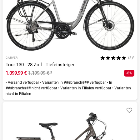
(3)*
CARVER
Tour 130 - 28 Zoll - Tiefeinsteiger
1.099,99 €
1.199,99 €
²
-8%
•
Versand verfügbar
•
Varianten in ###branch### verfügbar
•
In
###branch### nicht verfügbar
•
Varianten in Filialen verfügbar
•
Varianten
nicht in Filialen