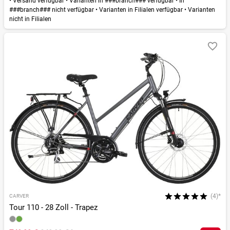
•
Versand verfügbar
•
Varianten in ###branch### verfügbar
•
In
###branch### nicht verfügbar
•
Varianten in Filialen verfügbar
•
Varianten
nicht in Filialen
(4)*
CARVER
Tour 110 - 28 Zoll - Trapez