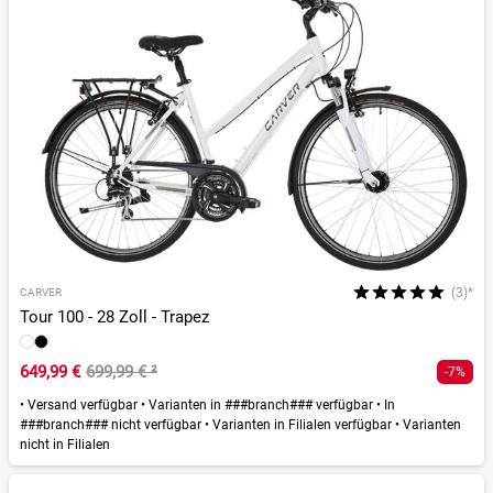
(3)*
CARVER
Tour 100 - 28 Zoll - Trapez
649,99 €
699,99 €
²
-7%
•
Versand verfügbar
•
Varianten in ###branch### verfügbar
•
In
###branch### nicht verfügbar
•
Varianten in Filialen verfügbar
•
Varianten
nicht in Filialen