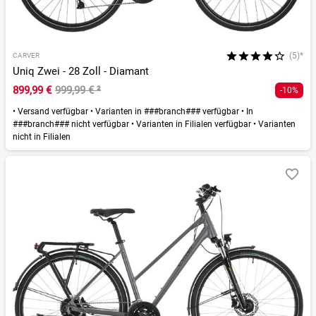
(5)*
CARVER
Uniq Zwei - 28 Zoll - Diamant
899,99 €
999,99 €
²
-10%
•
Versand verfügbar
•
Varianten in ###branch### verfügbar
•
In
###branch### nicht verfügbar
•
Varianten in Filialen verfügbar
•
Varianten
nicht in Filialen