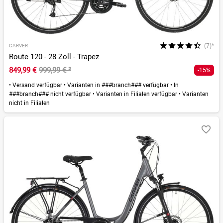
(7)*
CARVER
Route 120 - 28 Zoll - Trapez
849,99 €
999,99 €
²
-15%
•
Versand verfügbar
•
Varianten in ###branch### verfügbar
•
In
###branch### nicht verfügbar
•
Varianten in Filialen verfügbar
•
Varianten
nicht in Filialen