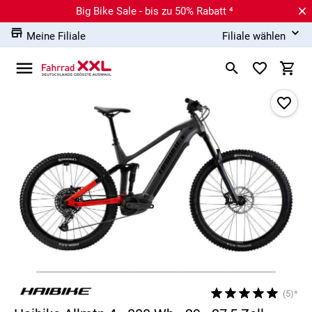
Big Bike Sale - bis zu 50% Rabatt ⁴
Meine Filiale
Filiale wählen
(5)*