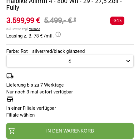
Haibike Allmtn 4 - 800 Wh - 29 - 27,5 Zoll -
Fully
3.599,99 €
5.499,- €
²
-34%
inkl. MwSt, zzgl.
Versand
Leasing z. B. 78 € /mtl.
Farbe:
Rot
|
silver/red/black glänzend
Lieferung bis zu 7 Werktage
Nur noch 3 mal sofort verfügbar
In einer Filiale verfügbar
Filiale wählen
IN DEN WARENKORB