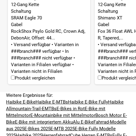
12-Gang Kette
12-Gang Kette
Schaltung
Schaltung
SRAM Eagle 70
Shimano XT
Gabel
Gabel
RockShox Psylo Gold RC, Crown Adj,
Fox 36 Float AWL 
DebonAir, Offset: 44...
R, Tapered,...
•
Versand verfügbar
•
Varianten in
•
Versand verfügb
###branch### verfügbar
•
In
###branch### ver
###branch### nicht verfügbar
•
###branch### nich
Varianten in Filialen verfügbar
•
Varianten in Filial
Varianten nicht in Filialen
Varianten nicht in F
Produkt vergleichen
Produkt vergleic
Weitere Ergebnisse für:
Haibike E-Bike
Haibike E-MTBs
Haibike E-Bike Fully
Haibike
Allmountain-Trail-EMTBs
E-Bikes in Rot
E-Bike mit
Mittelmotor
E-Mountainbike mit Mittelmotor
Bosch Motor E-
Bike
E-Bike mit integriertem Akku
Alu E-Bike
Fahrrad-Modelle
aus 2025
E-Bikes 2025
E-MTB 2025
E-Bike Fully Modelle
2025
Haibike 2025
Herrenfahrrad
Cube Herren E-MTBs
Fully E-