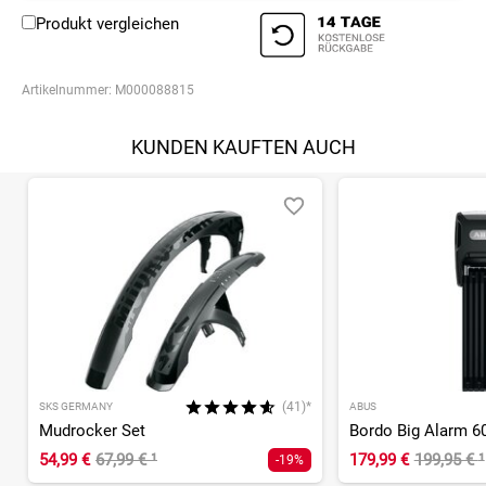
Produkt vergleichen
Artikelnummer:
M000088815
KUNDEN KAUFTEN AUCH
(41)*
SKS GERMANY
ABUS
Mudrocker Set
54,99 €
67,99 €
¹
179,99 €
199,95 €
¹
-19%