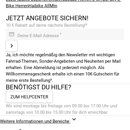
Bike Herren
Haibike AllMtn
JETZT ANGEBOTE SICHERN!
10 € Rabatt auf deine nächste Bestellung!³
*
Deine E-Mail Adresse
Ja, ich möchte regelmäßig den Newsletter mit wichtigen
Fahrrad-Themen, Sonder-Angeboten und Neuheiten per Mail
erhalten. Eine Abmeldung ist jederzeit möglich. Als
Willkommensgeschenk erhalte ich einen 10€-Gutschein für
meine erste Bestellung³.
BENÖTIGST DU HILFE?
ZUM HELPCENTER
Wir sind montags bis freitags von 09.00 bis 17.00 Uhr und
samstags von 10.00 bis 15.00 Uhr für dich erreichbar.
Weitere Informationen und Bereiche