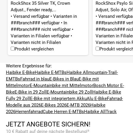
RockShox 35 Silver TK, Crown
RockShox Psylo Si
Adjust., Fender ready,...
Adjust, Solo Air, Off
•
Versand verfügbar
•
Varianten in
•
Versand verfügb
###branch### verfügbar
•
In
###branch### ver
###branch### nicht verfügbar
•
###branch### nich
Varianten in Filialen verfügbar
•
Varianten in Filial
Varianten nicht in Filialen
Varianten nicht in F
Produkt vergleichen
Produkt vergleic
Weitere Ergebnisse für:
Haibike E-Bike
Haibike E-MTBs
Haibike Allmountain-Trail-
EMTBs
Fahrrad in blau
E-Bikes in Blau
E-Bike mit
Mittelmotor
E-Mountainbike mit Mittelmotor
Bosch Motor E-
Bike
E-Bike in 29 Zoll
E-Mountainbike 29 Zoll
Haibike E-Bike
Fully 29 Zoll
E-Bike mit integriertem Akku
Alu E-Bike
Fahrrad-
Modelle aus 2026
E-Bikes 2026
E-MTB 2026
Haibike
2026
Herrenfahrrad
Cube Herren E-MTBs
Haibike AllTrack
JETZT ANGEBOTE SICHERN!
10 € Rabatt auf deine nächste Bestellung!³