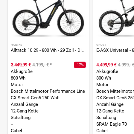
HAIBIKE
GHOST
Alltrack 10 29 - 800 Wh - 29 Zoll - Diamant
3.449,99 €
4.199,- €
²
4.499,99 €
4.999,- 
-17%
Akkugröße
Akkugröße
800 Wh
800 Wh
Motor
Motor
Bosch Mittelmotor Performance Line
Bosch Mittelmotor
CX Smart Gen5 250 Watt
CX Smart Gen5 25
Anzahl Gänge
Anzahl Gänge
12-Gang Kette
12-Gang Kette
Schaltung
Schaltung
--
SRAM Eagle 70
Gabel
Gabel