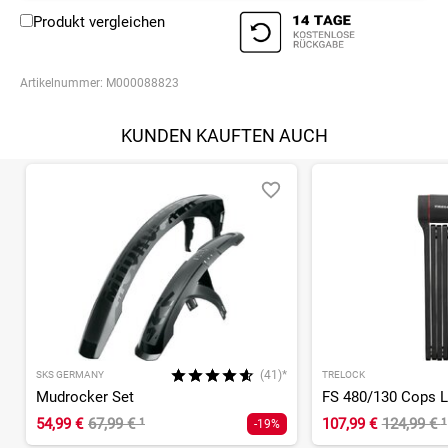
Produkt vergleichen
Artikelnummer:
M000088823
KUNDEN KAUFTEN AUCH
(41)*
SKS GERMANY
TRELOCK
Mudrocker Set
54,99 €
67,99 €
¹
107,99 €
124,99 €
¹
-19%