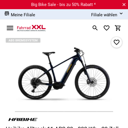
Big Bike Sale - bis zu 50% Rabatt ⁴
Meine Filiale
Filiale wählen