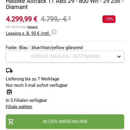
Haibike Alltrack 11 ABS 29 - 800 Wh - 29 Zoll -
Diamant
4.299,99 €
4.799,- €
¹
-10%
inkl. MwSt, zzgl.
Versand
Leasing z. B. 93 € /mtl.
Farbe:
Blau
|
blue/titan/yellow glänzend
Lieferung bis zu 7 Werktage
Nur noch 5 mal sofort verfügbar
In 3 Filialen verfügbar
Filiale wählen
IN DEN WARENKORB