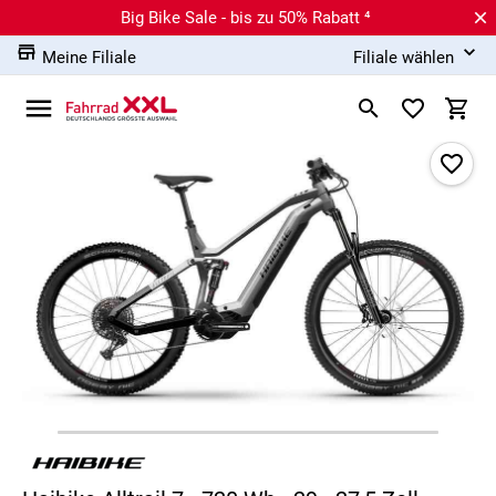
Big Bike Sale - bis zu 50% Rabatt ⁴
Meine Filiale
Filiale wählen