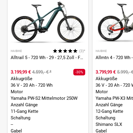
(3)*
HAIBIKE
HAIBIKE
Alltrail 5 - 720 Wh - 29 - 27,5 Zoll - Fully
3.199,99 €
4.599,- €
²
3.799,99 €
5.999,- 
-30%
Akkugröße
Akkugröße
36 V - 20 Ah - 720 Wh
36 V - 20 Ah - 720
Motor
Motor
Yamaha PW-S2 Mittelmotor 250W
Yamaha PW-X3 Mit
Anzahl Gänge
Anzahl Gänge
11-Gang Kette
12-Gang Kette
Schaltung
Schaltung
--
Shimano SLX
Gabel
Gabel