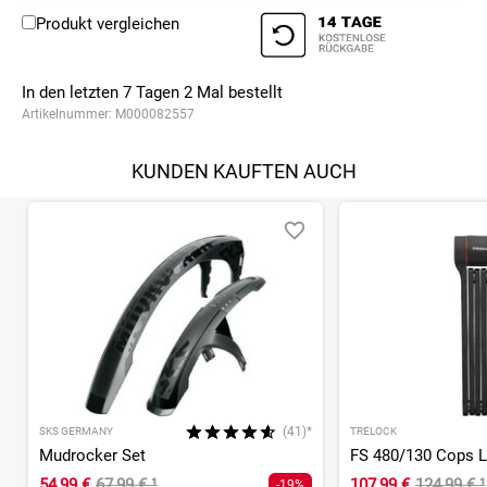
Produkt vergleichen
In den letzten 7 Tagen
2
Mal bestellt
Artikelnummer:
M000082557
KUNDEN KAUFTEN AUCH
(41)*
SKS GERMANY
TRELOCK
Mudrocker Set
54,99 €
67,99 €
¹
107,99 €
124,99 €
¹
-19%