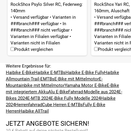
RockShox Psylo Silver RC, Federweg:
RockShox Yari RC, 
140mm
160mm, Aluschaft 1
•
Versand verfügbar
•
Varianten in
•
Versand verfügb
###branch### verfügbar
•
In
###branch### ver
###branch### nicht verfügbar
•
###branch### nich
Varianten in Filialen verfügbar
•
Varianten in Filial
Varianten nicht in Filialen
Varianten nicht in F
Produkt vergleichen
Produkt vergleic
Weitere Ergebnisse für:
Haibike E-Bike
Haibike E-MTBs
Haibike E-Bike Fully
Haibike
Allmountain-Trail-EMTBs
E-Bike mit Mittelmotor
E-
Mountainbike mit Mittelmotor
Yamaha Motor E-Bike
E-Bike
mit integriertem Akku
Alu E-Bike
Fahrrad-Modelle aus 2024
E-
Bikes 2024
E-MTB 2024
E-Bike Fully Modelle 2024
Haibike
2024
Herrenfahrrad
Cube Herren E-MTBs
Fully E-Bike
Herren
Haibike AllTrail
JETZT ANGEBOTE SICHERN!
10 € Rabatt auf deine nächste Bestellung!³