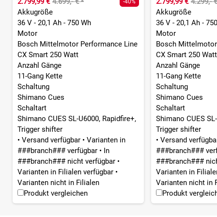
2.799,99 €
4.699,- €
²
2.799,99 €
4.299,- 
-40%
Akkugröße
Akkugröße
36 V - 20,1 Ah - 750 Wh
36 V - 20,1 Ah - 75
Motor
Motor
Bosch Mittelmotor Performance Line
Bosch Mittelmotor
CX Smart 250 Watt
CX Smart 250 Watt
Anzahl Gänge
Anzahl Gänge
11-Gang Kette
11-Gang Kette
Schaltung
Schaltung
Shimano Cues
Shimano Cues
Schaltart
Schaltart
Shimano CUES SL-U6000, Rapidfire+,
Shimano CUES SL-U
Trigger shifter
Trigger shifter
•
Versand verfügbar
•
Varianten in
•
Versand verfügb
###branch### verfügbar
•
In
###branch### ver
###branch### nicht verfügbar
•
###branch### nich
Varianten in Filialen verfügbar
•
Varianten in Filial
Varianten nicht in Filialen
Varianten nicht in F
Produkt vergleichen
Produkt vergleic