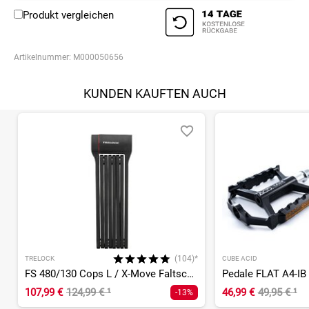
Produkt vergleichen
Artikelnummer:
M000050656
KUNDEN KAUFTEN AUCH
(104)*
TRELOCK
CUBE ACID
FS 480/130 Cops L / X-Move Faltschloss
Pedale FLAT A4-IB
107,99 €
124,99 €
¹
46,99 €
49,95 €
¹
-13%