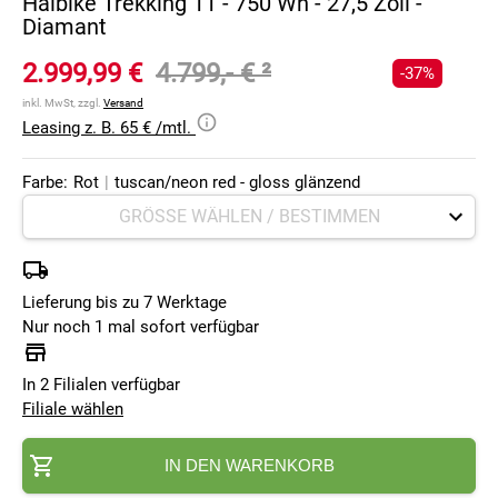
Haibike Trekking 11 - 750 Wh - 27,5 Zoll -
Diamant
2.999,99 €
4.799,- €
²
-37%
inkl. MwSt, zzgl.
Versand
Leasing z. B. 65 € /mtl.
Farbe:
Rot
|
tuscan/neon red - gloss glänzend
Lieferung bis zu 7 Werktage
Nur noch 1 mal sofort verfügbar
In 2 Filialen verfügbar
Filiale wählen
IN DEN WARENKORB