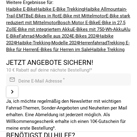
Weitere Ergebnisse für:
Haibike E-Bike
Haibike E-Bike Trekking
Haibike Allmountain-
Trail-EMTBs
E-Bikes in Rot
E-Bike mit Mittelmotor
E-Bike stark
reduziert mit Mittelmotor
Bosch Motor E-Bike
E-Bike in 27,5
Zoll
E-Bike mit integriertem Akku
E-Bikes mit 750-Wh-Akku
Alu
E-Bike
Fahrrad-Modelle aus 2024
E-Bikes 2024
Haibike
2024
Haibike-Trekking-Modelle 2024
Herrenfahrrad
Trekking E-
Bike für Herren
E-Bikes für Herren im Sale
Haibike Trekking
JETZT ANGEBOTE SICHERN!
10 € Rabatt auf deine nächste Bestellung!³
*
Deine E-Mail Adresse
Ja, ich möchte regelmäßig den Newsletter mit wichtigen
Fahrrad-Themen, Sonder-Angeboten und Neuheiten per Mail
erhalten. Eine Abmeldung ist jederzeit möglich. Als
Willkommensgeschenk erhalte ich einen 10€-Gutschein für
meine erste Bestellung³.
BENÖTIGST DU HILFE?