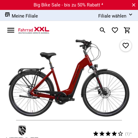
Big Bike Sale - bis zu 50% Rabatt ⁴
Meine Filiale
Filiale wählen
(1)*