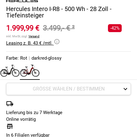
Hercules Intero I-R8 - 500 Wh - 28 Zoll -
Tiefeinsteiger
1.999,99 €
3.499,- €
²
-42%
inkl. MwSt, zzgl.
Versand
Leasing z. B. 43 € /mtl.
Farbe:
Rot
|
darkred-glossy
Lieferung bis zu 7 Werktage
Online vorrätig
In 6 Filialen verfügbar