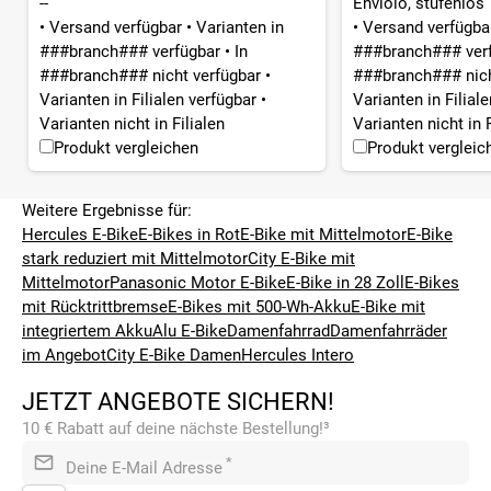
--
Enviolo, stufenlos
•
Versand verfügbar
•
Varianten in
•
Versand verfügb
###branch### verfügbar
•
In
###branch### ver
###branch### nicht verfügbar
•
###branch### nich
Varianten in Filialen verfügbar
•
Varianten in Filial
Varianten nicht in Filialen
Varianten nicht in F
Produkt vergleichen
Produkt vergleic
Weitere Ergebnisse für:
Hercules E-Bike
E-Bikes in Rot
E-Bike mit Mittelmotor
E-Bike
stark reduziert mit Mittelmotor
City E-Bike mit
Mittelmotor
Panasonic Motor E-Bike
E-Bike in 28 Zoll
E-Bikes
mit Rücktrittbremse
E-Bikes mit 500-Wh-Akku
E-Bike mit
integriertem Akku
Alu E-Bike
Damenfahrrad
Damenfahrräder
im Angebot
City E-Bike Damen
Hercules Intero
JETZT ANGEBOTE SICHERN!
10 € Rabatt auf deine nächste Bestellung!³
*
Deine E-Mail Adresse