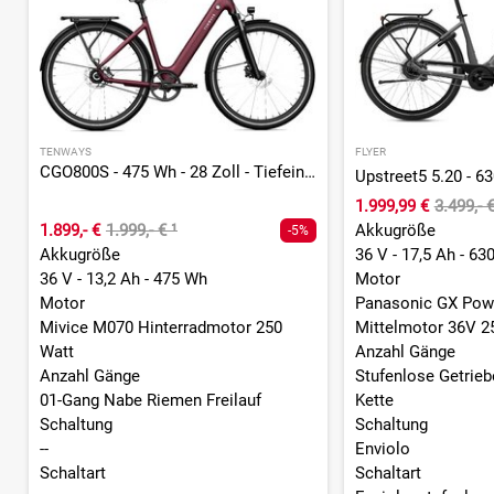
TENWAYS
FLYER
CGO800S - 475 Wh - 28 Zoll - Tiefeinsteiger - 2026
1.999,99 €
3.499,- 
1.899,- €
1.999,- €
¹
Akkugröße
-5%
Akkugröße
36 V - 17,5 Ah - 63
36 V - 13,2 Ah - 475 Wh
Motor
Motor
Panasonic GX Pow
Mivice M070 Hinterradmotor 250
Mittelmotor 36V 2
Watt
Anzahl Gänge
Anzahl Gänge
Stufenlose Getrie
01-Gang Nabe Riemen Freilauf
Kette
Schaltung
Schaltung
--
Enviolo
Schaltart
Schaltart