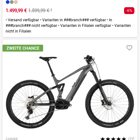
1.499,99 €
1.599,99 €
¹
-6%
•
Versand verfügbar
•
Varianten in ###branch### verfügbar
•
In
###branch### nicht verfügbar
•
Varianten in Filialen verfügbar
•
Varianten
nicht in Filialen
(2)*
CARVER