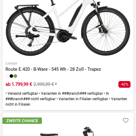
CARVER
Route E.420 - B-Ware - 545 Wh - 28 Zoll - Trapez
ab
1.799,99 €
2.999,99 €
²
-40%
•
Versand verfügbar
•
Varianten in ###branch### verfügbar
•
In
###branch### nicht verfügbar
•
Varianten in Filialen verfügbar
•
Varianten
nicht in Filialen