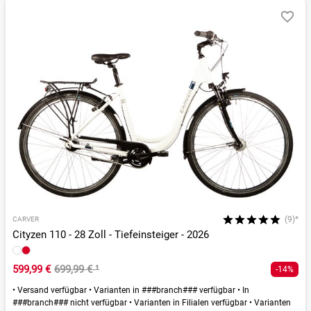
(9)*
CARVER
Cityzen 110 - 28 Zoll - Tiefeinsteiger - 2026
599,99 €
699,99 €
¹
-14%
•
Versand verfügbar
•
Varianten in ###branch### verfügbar
•
In
###branch### nicht verfügbar
•
Varianten in Filialen verfügbar
•
Varianten