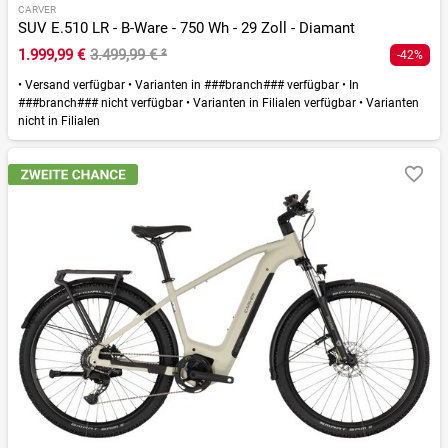
CARVER
SUV E.510 LR - B-Ware - 750 Wh - 29 Zoll - Diamant
1.999,99 €
3.499,99 €
²
-42%
•
Versand verfügbar
•
Varianten in ###branch### verfügbar
•
In
###branch### nicht verfügbar
•
Varianten in Filialen verfügbar
•
Varianten
nicht in Filialen