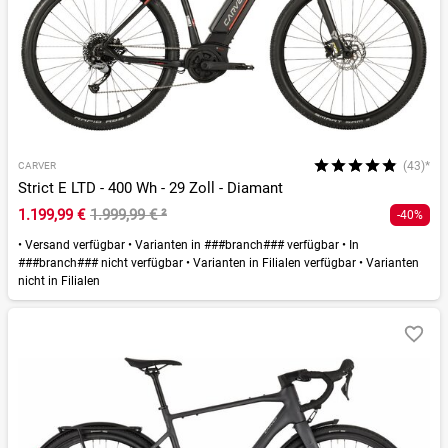
(43)*
CARVER
Strict E LTD - 400 Wh - 29 Zoll - Diamant
1.199,99 €
1.999,99 €
²
-40%
•
Versand verfügbar
•
Varianten in ###branch### verfügbar
•
In
###branch### nicht verfügbar
•
Varianten in Filialen verfügbar
•
Varianten
nicht in Filialen