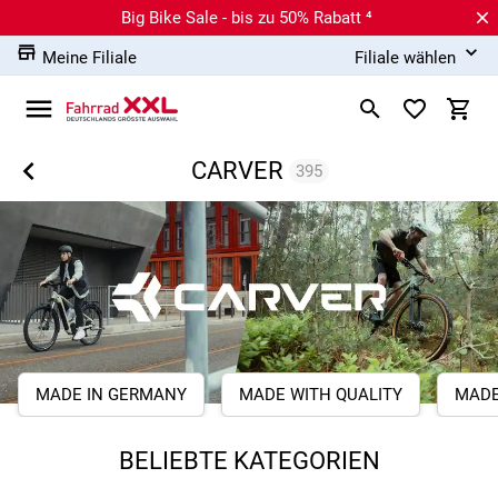
Big Bike Sale - bis zu 50% Rabatt ⁴
Meine Filiale
Filiale wählen
CARVER
395
MADE IN GERMANY
MADE WITH QUALITY
MADE
BELIEBTE KATEGORIEN