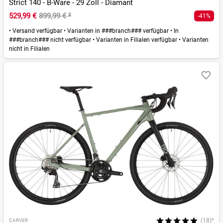
Strict 140 - B-Ware - 29 Zoll - Diamant
529,99 €
899,99 €
²
-41%
•
Versand verfügbar
•
Varianten in ###branch### verfügbar
•
In
###branch### nicht verfügbar
•
Varianten in Filialen verfügbar
•
Varianten
nicht in Filialen
(18)*
CARVER