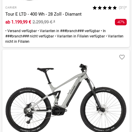
(31)*
CARVER
Tour E LTD - 400 Wh - 28 Zoll - Diamant
ab
1.199,99 €
2.299,99 €
²
-47%
•
Versand verfügbar
•
Varianten in ###branch### verfügbar
•
In
###branch### nicht verfügbar
•
Varianten in Filialen verfügbar
•
Varianten
nicht in Filialen