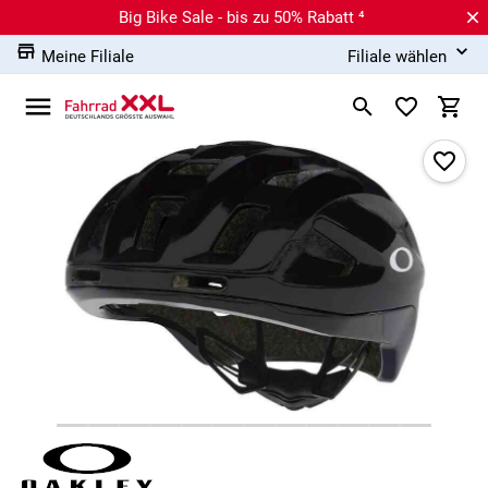
Big Bike Sale - bis zu 50% Rabatt ⁴
Meine Filiale
Filiale wählen