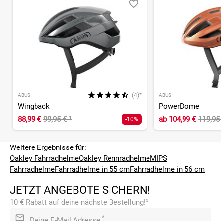
(4)*
ABUS
ABUS
Wingback
PowerDome
88,99 €
99,95 €
¹
ab
104,99 €
119,95
-10%
Weitere Ergebnisse für:
Oakley Fahrradhelme
Oakley Rennradhelme
MIPS
Fahrradhelme
Fahrradhelme in 55 cm
Fahrradhelme in 56 cm
JETZT ANGEBOTE SICHERN!
10 € Rabatt auf deine nächste Bestellung!³
*
Deine E-Mail Adresse