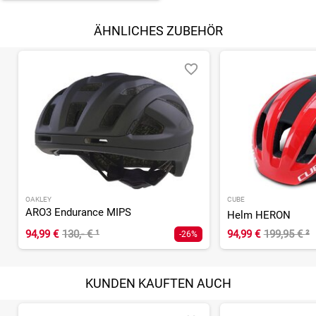
ÄHNLICHES ZUBEHÖR
OAKLEY
CUBE
ARO3 Endurance MIPS
Helm HERON
94,99 €
130,- €
¹
94,99 €
199,95 €
²
-26%
KUNDEN KAUFTEN AUCH