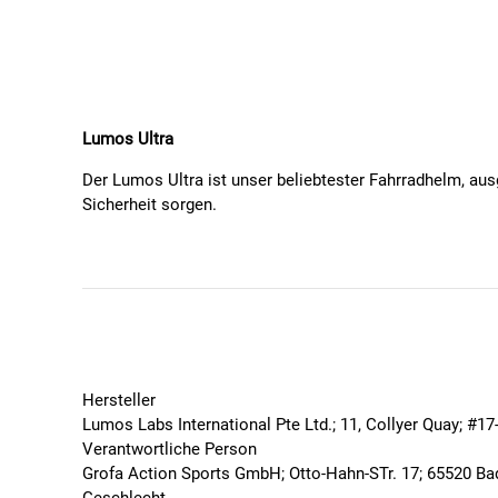
Lumos Ultra
Der Lumos Ultra ist unser beliebtester Fahrradhelm, ausg
Sicherheit sorgen.
DETAILS
Größe
Länge: 10.83" (27.5cm)
Breite: 8.27" (21cm)
Höhe: 6.10" (15.5cm)
Gewicht
: 13.05 oz. (370g)
Hersteller
Lumos Labs International Pte Ltd.; 11, Collyer Quay; #
LED-Konfigurationen
Verantwortliche Person
Vorne: 30 weiße LEDs
Grofa Action Sports GmbH; Otto-Hahn-STr. 17; 65520 B
Hinten: 64 rote LEDs