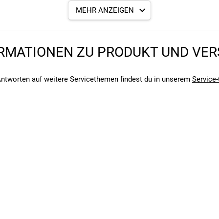
MEHR ANZEIGEN
RMATIONEN ZU PRODUKT UND VE
instellungen
Batterie
ntworten auf weitere Servicethemen findest du in unserem
Service-
angegebenen- und den verbauten Komponenten bei Fahrrädern komm
angegebenen- und den verbauten Komponenten bei Fahrrädern komm