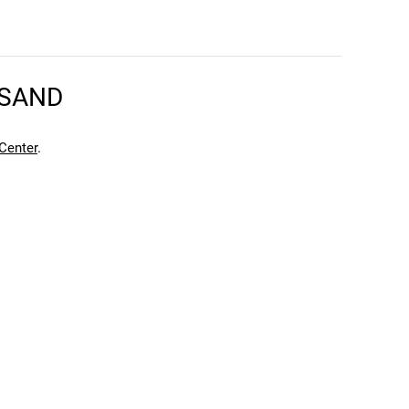
RSAND
Center
.
en kann. Einen Fehler gefunden?
Hier melden.
en kann. Einen Fehler gefunden?
Hier melden.