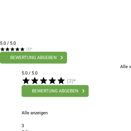
Synchronisierung mit dem Lumos S3
Bestmöglicher Kopfschutz
Crash-Test-Zertifizierung als Standard
- CPSC
- EN1078
5.0
/ 5.0
- AS/NZS 2063:2008
(3)*
Bereit für die Straße, Tag und Nacht
BEWERTUNG ABGEBEN
Besondere Merkmale
Alle 
5.0 / 5.0
Schön integrierte, super helle Beleuchtung
(3)*
Bluetooth-verbunden - Passen Sie die Lichter auf
Wetterfest, versiegelte Konstruktion
BEWERTUNG ABGEBEN
USB-C wiederaufladbare Batterie
Hohe Belüftung für kühles Fahren
Leichtgewichtig
Alle anzeigen
3