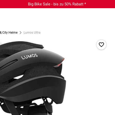
Big Bike Sale - bis zu 50% Rabatt ⁴
 & City Helme
Lumos Ultra