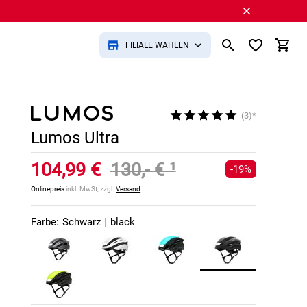
FILIALE WÄHLEN
(3)*
Lumos Ultra
104,99 €
130,- €
¹
-19%
Onlinepreis
inkl. MwSt, zzgl.
Versand
Farbe:
Schwarz
|
black