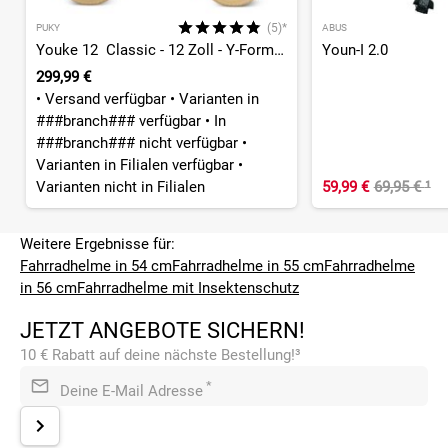
(5)*
PUKY
ABUS
Youke 12 Classic - 12 Zoll - Y-Form - 2026
Youn-I 2.0
299,99 €
•
Versand verfügbar
•
Varianten in
###branch### verfügbar
•
In
###branch### nicht verfügbar
•
Varianten in Filialen verfügbar
•
Varianten nicht in Filialen
59,99 €
69,95 €
¹
Weitere Ergebnisse für:
Fahrradhelme in 54 cm
Fahrradhelme in 55 cm
Fahrradhelme
in 56 cm
Fahrradhelme mit Insektenschutz
JETZT ANGEBOTE SICHERN!
10 € Rabatt auf deine nächste Bestellung!³
*
Deine E-Mail Adresse