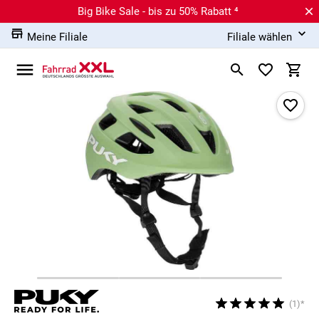
Big Bike Sale - bis zu 50% Rabatt ⁴
Meine Filiale
Filiale wählen
(1)*