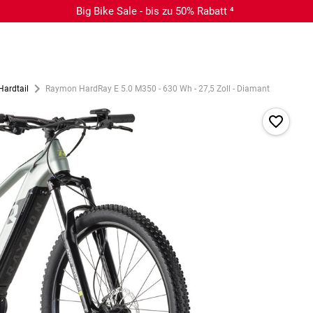
Big Bike Sale - bis zu 50% Rabatt ⁴
Hardtail
Raymon HardRay E 5.0 M350 - 630 Wh - 27,5 Zoll - Diamant