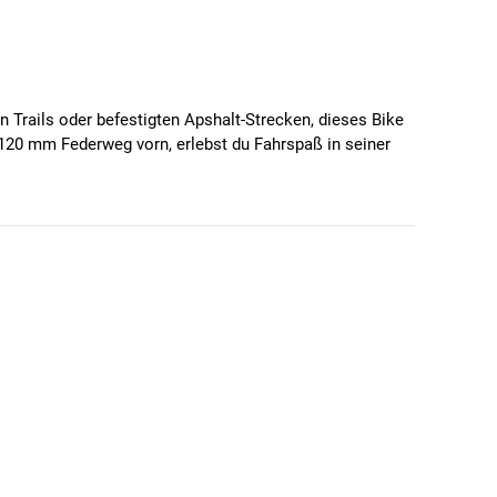
 Trails oder befestigten Apshalt-Strecken, dieses Bike
120 mm Federweg vorn, erlebst du Fahrspaß in seiner
 Vergleich zu größeren Laufradgrößen bietet sie dir eine
zum Beschleunigen und Anfahren. Der Diamant-Rahmen
cht von bis zu 130 kg ist dieses Bike strapazierfähig
 Gelände. Mit dem leistungsstarken Yamaha PW-ST
, auch längere Touren ohne Probleme zu bewältigen.
n deine Trittfrequenz und Fahrweise an, egal ob du auf
st du für die meisten Situationen gewappnet und kannst