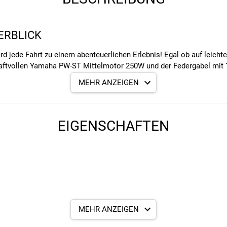
ERBLICK
jede Fahrt zu einem abenteuerlichen Erlebnis! Egal ob auf leichten
aftvollen Yamaha PW-ST Mittelmotor 250W und der Federgabel mit 
e zufriedenstellende Performance auf deinem bevorzugten Terrain. Im
MEHR ANZEIGEN
twas an Gewicht ein. Außerdem benötigst du etwas weniger Kraft 
öglicht so eine angenehme Fahrt. Mit einem zulässigen Gesamtgewi
en.
EIGENSCHAFTEN
RDRAY E 5.0 M350
 UNTERSCHIEDLICHE MTB-FAHRSTILE
 - das HardRay E 5.0 M350 E-MTB ist dein Begleiter für fast jedes
rderung mühelos. Der Simplo, 630 Wh, 36 V Akku ermöglicht es dir
splay A, LCD-Display Displayanzeige passt sich das Bike perfekt a
tliche Tour durch die Natur machst. Mit dem HardRay E 5.0 M350 bi
 Leichtigkeit konzentrieren.
MEHR ANZEIGEN