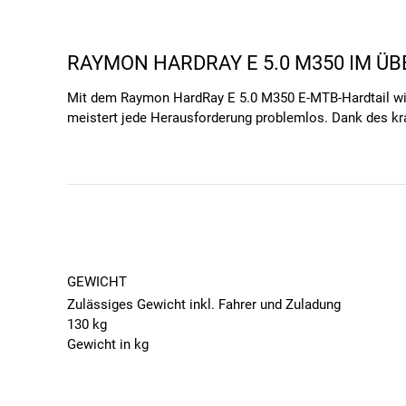
RAYMON HARDRAY E 5.0 M350 IM ÜB
Mit dem Raymon HardRay E 5.0 M350 E-MTB-Hardtail wird 
meistert jede Herausforderung problemlos. Dank des kr
reinsten Form. Die Laufradgröße 27,5 Zoll sorgt für ein
bessere Wendigkeit in engen Passagen und du sparst e
aus Aluminium bietet eine bequeme Sitzposition und erm
und du kannst dich auf den Spaß beim Biken konzentrier
AUSSTATTUNG & HIGHLIGHTS DES HA
ANPASSBARER E-ANTRIEB VON YAMAHA FÜR
GEWICHT
Egal ob anspruchsvolle Anstiege oder rasante Abfahrten
Zulässiges Gewicht inkl. Fahrer und Zuladung
Mittelmotor 250W mit 70 Nm meisterst du jede Herausfo
130 kg
Dank des vielseitigen Antriebssystems und der Yamaha Di
Gewicht in kg
technischen Singletrails unterwegs bist oder eine gemü
23.8
dich auf deinen Touren voll und ganz auf die Freiheit und
MOTOR