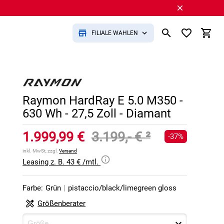
FILIALE WÄHLEN
Raymon HardRay E 5.0 M350 -
630 Wh - 27,5 Zoll - Diamant
1.999,99 €
3.199,- €
²
-37%
inkl. MwSt, zzgl.
Versand
Leasing z. B. 43 € /mtl.
Farbe:
Grün
|
pistaccio/black/limegreen gloss
Größenberater