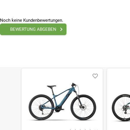
Pedale
R Raymon, Aluminium
LAUFRÄDER & BEREIFUNG
Noch keine Kundenbewertungen.
Reifen (vorne)
BEWERTUNG ABGEBEN
Continental Cross King, 58-584, 27.5x2.3
Reifen (hinten)
Continental Cross King, 58-584, 27.5x2.3
Speichen
Mach1, Edelstahl
Nabe vorne
R Raymon DA210F, 6-Loch, 15x110 mm
Felge vorn
Mach 1 Traxx, geöst, Tubeless Ready
Nabe hinten
R Raymon DA210R, 6-Loch, 12x148 mm, HG
Felge hinten
Mach 1 Traxx, geöst, Tubeless Ready
SONSTIGE
Höchstgeschwindigkeit