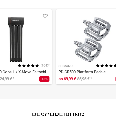
(104)*
SHIMANO
FS 480/130 Cops L / X-Move Faltschloss
PD-GR500 Plattform Pedale
24,99 €
¹
ab
69,99 €
85,95 €
¹
-13%
BESCHREIBUNG