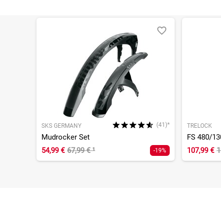
(41)*
SKS GERMANY
TRELOCK
Mudrocker Set
54,99 €
67,99 €
¹
107,99 €
1
-19%