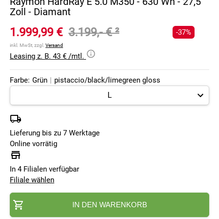
Raymon HardRay E 5.0 M350 - 630 Wh - 27,5
Zoll - Diamant
1.999,99 €
3.199,- €
²
-37%
inkl. MwSt, zzgl.
Versand
Leasing z. B. 43 € /mtl.
Farbe:
Grün
|
pistaccio/black/limegreen gloss
Lieferung bis zu 7 Werktage
Online vorrätig
In 4 Filialen verfügbar
Filiale wählen
IN DEN WARENKORB