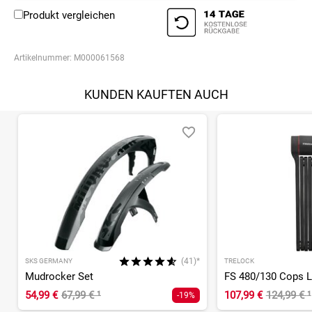
Produkt vergleichen
Artikelnummer:
M000061568
KUNDEN KAUFTEN AUCH
(41)*
SKS GERMANY
TRELOCK
Mudrocker Set
54,99 €
67,99 €
¹
107,99 €
124,99 €
¹
-19%