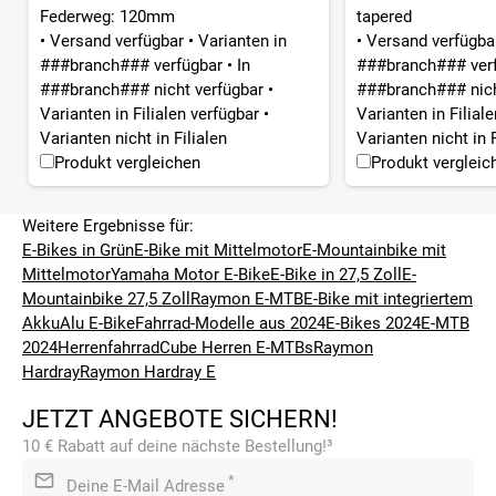
Federweg: 120mm
tapered
•
Versand verfügbar
•
Varianten in
•
Versand verfügb
###branch### verfügbar
•
In
###branch### ver
###branch### nicht verfügbar
•
###branch### nich
Varianten in Filialen verfügbar
•
Varianten in Filial
Varianten nicht in Filialen
Varianten nicht in F
Produkt vergleichen
Produkt vergleic
Weitere Ergebnisse für:
E-Bikes in Grün
E-Bike mit Mittelmotor
E-Mountainbike mit
Mittelmotor
Yamaha Motor E-Bike
E-Bike in 27,5 Zoll
E-
Mountainbike 27,5 Zoll
Raymon E-MTB
E-Bike mit integriertem
Akku
Alu E-Bike
Fahrrad-Modelle aus 2024
E-Bikes 2024
E-MTB
2024
Herrenfahrrad
Cube Herren E-MTBs
Raymon
Hardray
Raymon Hardray E
JETZT ANGEBOTE SICHERN!
10 € Rabatt auf deine nächste Bestellung!³
*
Deine E-Mail Adresse