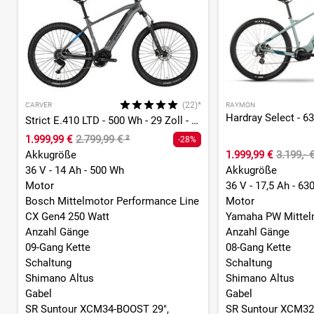
(22)*
CARVER
RAYMON
Strict E.410 LTD - 500 Wh - 29 Zoll - Diamant
1.999,99 €
2.799,99 €
²
-28%
Akkugröße
1.999,99 €
3.199,- 
36 V - 14 Ah - 500 Wh
Akkugröße
Motor
36 V - 17,5 Ah - 63
Bosch Mittelmotor Performance Line
Motor
CX Gen4 250 Watt
Yamaha PW Mittel
Anzahl Gänge
Anzahl Gänge
09-Gang Kette
08-Gang Kette
Schaltung
Schaltung
Shimano Altus
Shimano Altus
Gabel
Gabel
SR Suntour XCM34-BOOST 29",
SR Suntour XCM32,