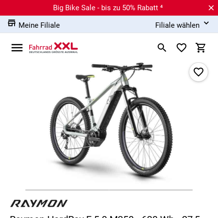
Big Bike Sale - bis zu 50% Rabatt ⁴
Meine Filiale
Filiale wählen