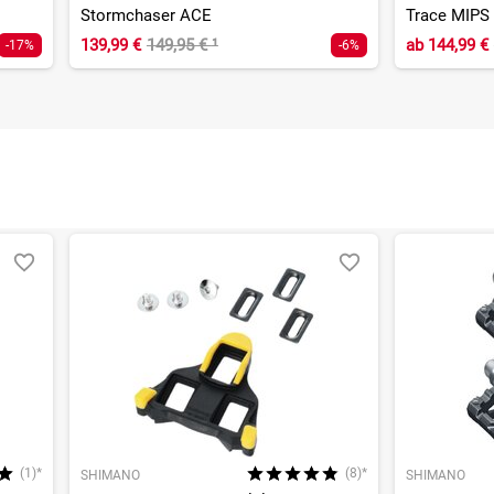
Stormchaser ACE
Trace MIPS
139,99 €
149,95 €
¹
ab
144,99 €
-17%
-6%
(1)*
(8)*
SHIMANO
SHIMANO