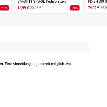
SM-SH11 SPD-SL Pedalplatten
14,99 €
20,95 €
¹
74,99 €
86,
-42%
-28%
n. Eine Abmeldung ist jederzeit möglich. Als