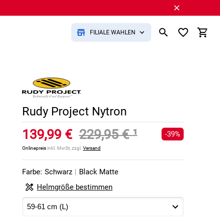
FILIALE WÄHLEN
Rudy Project Nytron
139,99 €
229,95 €
¹
-39%
Onlinepreis
inkl. MwSt, zzgl.
Versand
Farbe:
Schwarz
|
Black Matte
Helmgröße bestimmen