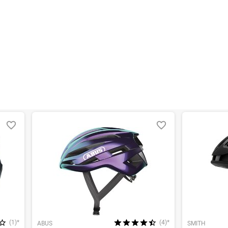
(1)*
(4)*
ABUS
SMITH