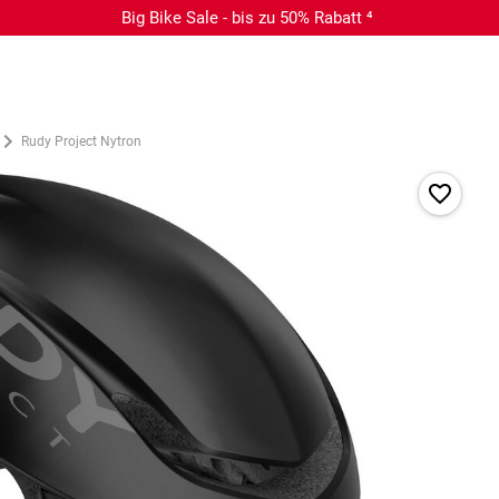
Big Bike Sale - bis zu 50% Rabatt ⁴
Rudy Project Nytron