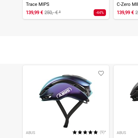
Trace MIPS
C-Zero MI
139,99 €
250,- €
²
139,99 €
2
-44%
(9)*
ABUS
ABUS