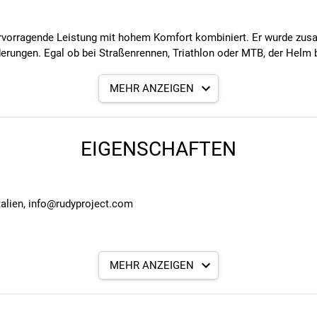
hervorragende Leistung mit hohem Komfort kombiniert. Er wurde z
rderungen. Egal ob bei Straßenrennen, Triathlon oder MTB, der Helm
MEHR ANZEIGEN
EIGENSCHAFTEN
 System)
Italien, info@rudyproject.com
ort
MEHR ANZEIGEN
hutz bei verschiedenen Aufprallarten, auch bei rotierenden Stößen. 
ren konzentrieren kannst.