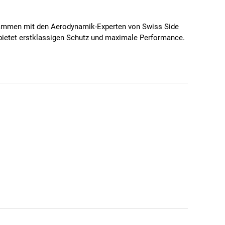
usammen mit den Aerodynamik-Experten von Swiss Side
 bietet erstklassigen Schutz und maximale Performance.
Rudy Project garantiert höchste Qualität und