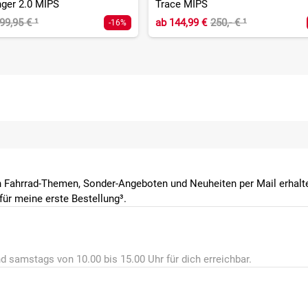
ger 2.0 MIPS
Trace MIPS
99,95 €
¹
ab
144,99 €
250,- €
¹
-16%
 Fahrrad-Themen, Sonder-Angeboten und Neuheiten per Mail erhalte
ür meine erste Bestellung³.
d samstags von 10.00 bis 15.00 Uhr für dich erreichbar.