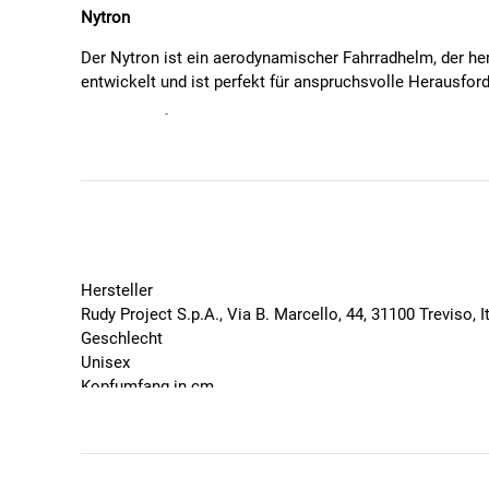
Nytron
Der Nytron ist ein aerodynamischer Fahrradhelm, der 
entwickelt und ist perfekt für anspruchsvolle Herausfo
Wichtige Infos:
Sportarten:
Straßenrad, Triathlon, Mountainbike
Gewicht:
250 g
Größe:
55-58 cm
Technische Features:
Hersteller
Einstellbares Haltesystem (Adjustable Retention
Rudy Project S.p.A., Via B. Marcello, 44, 31100 Treviso, 
Pro Divider für optimale Riemenführung
Geschlecht
Fastex-Systemverschluss (Schnellverschluss)
Unisex
Austauschbare Freepad-Polsterung für mehr Komf
Kopfumfang in cm
Sicherheit und Garantie:
55, 56, 57, 58, 59, 60, 61
Marke
Der Helm erfüllt alle Sicherheitsstandards und bietet Sc
Rudy Project
Langlebigkeit ihrer Produkte, damit du dich auf dein Fah
Saison