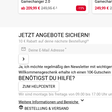
Gamechanger 2.0
Gamechan
ab
209,99 €
249,95 €
¹
249,99 €
2
-15%
JETZT ANGEBOTE SICHERN!
10 € Rabatt auf deine nächste Bestellung!³
*
Deine E-Mail Adresse
Ja, ich möchte regelmäßig den Newsletter mit wichtigen
Willkommensgeschenk erhalte ich einen 10€-Gutschein f
BENÖTIGST DU HILFE?
ZUM HELPCENTER
Wir sind montags bis freitags von 09.00 bis 17.00 Uhr un
Weitere Informationen und Bereiche
BESTELLUNG & VERSAND