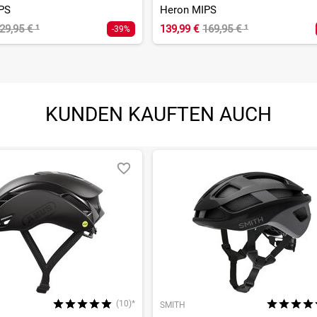
PS
Heron MIPS
29,95 €
¹
139,99 €
169,95 €
¹
-39%
KUNDEN KAUFTEN AUCH
(10)*
SMITH