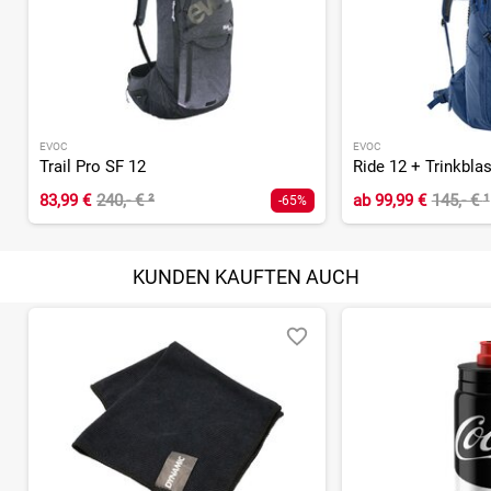
EVOC
EVOC
Trail Pro SF 12
Ride 12 + Trinkblas
83,99 €
240,- €
²
ab
99,99 €
145,- €
¹
-65%
KUNDEN KAUFTEN AUCH