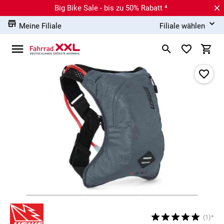
Big Bike Sale - bis zu 50% Rabatt ⁴
Meine Filiale
Filiale wählen
(1)*