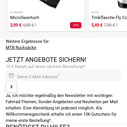
DYNAMIC
ELITE
Microfasertuch
Trinkflasche Fly C
3,99 €
4,99 €
¹
5,49 €
7,99 €
¹
-20%
Weitere Ergebnisse für:
MTB Rucksäcke
JETZT ANGEBOTE SICHERN!
10 € Rabatt auf deine nächste Bestellung!³
*
Deine E-Mail Adresse
Ja, ich möchte regelmäßig den Newsletter mit wichtigen
Fahrrad-Themen, Sonder-Angeboten und Neuheiten per Mail
erhalten. Eine Abmeldung ist jederzeit möglich. Als
Willkommensgeschenk erhalte ich einen 10€-Gutschein für
meine erste Bestellung³.