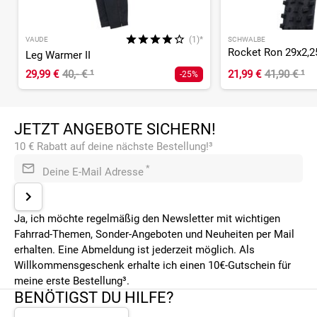
(1)*
VAUDE
SCHWALBE
Leg Warmer II
29,99 €
40,- €
¹
21,99 €
41,90 €
¹
-25%
JETZT ANGEBOTE SICHERN!
10 € Rabatt auf deine nächste Bestellung!³
*
Deine E-Mail Adresse
Ja, ich möchte regelmäßig den Newsletter mit wichtigen
Fahrrad-Themen, Sonder-Angeboten und Neuheiten per Mail
erhalten. Eine Abmeldung ist jederzeit möglich. Als
Willkommensgeschenk erhalte ich einen 10€-Gutschein für
meine erste Bestellung³.
BENÖTIGST DU HILFE?