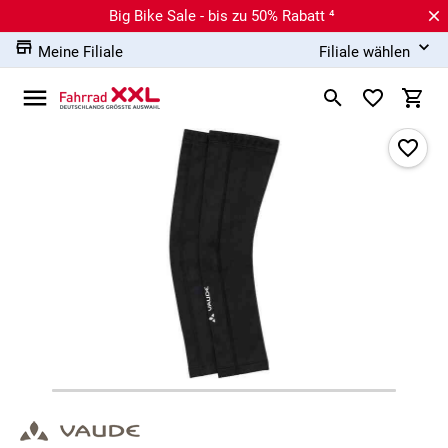
Big Bike Sale - bis zu 50% Rabatt ⁴
Meine Filiale
Filiale wählen