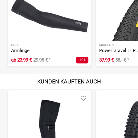
GORE
MICHELIN
Armlinge
ab
23,99 €
29,95 €
¹
37,99 €
58,- €
¹
-19%
KUNDEN KAUFTEN AUCH