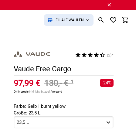
FILIALE WÄHLEN
(2)*
Vaude Free Cargo
97,99 €
130,- €
¹
-24%
Onlinepreis
inkl. MwSt, zzgl.
Versand
Farbe:
Gelb
|
burnt yellow
Größe: 23,5 L