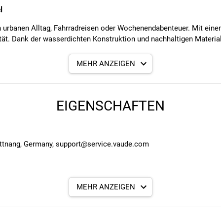
l
den urbanen Alltag, Fahrradreisen oder Wochenendabenteuer. Mit ei
ität. Dank der wasserdichten Konstruktion und nachhaltigen Materia
MEHR ANZEIGEN
pritzwasser
perrige Gegenstände
EIGENSCHAFTEN
ff auf Wertgegenstände
 abschließbar
nststoff aus alten Autos
verkehr
ttnang, Germany, support@service.vaude.com
MEHR ANZEIGEN
lyurethan-Beschichtung