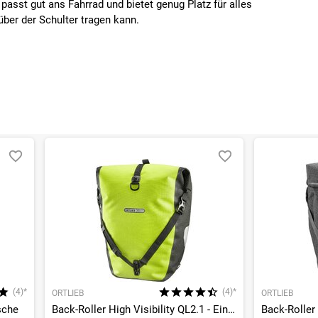
passt gut ans Fahrrad und bietet genug Platz für alles
über der Schulter tragen kann.
(4)*
(4)*
ORTLIEB
ORTLIEB
sche
Back-Roller High Visibility QL2.1 - Einzeltasche