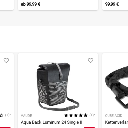
ab
99,99 €
99,99 €
(1)*
(1)*
VAUDE
CUBE ACID
Aqua Back Luminum 24 Single II
Kettenverlä