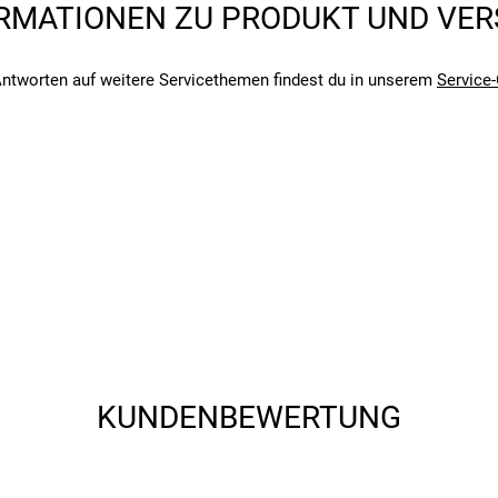
RMATIONEN ZU PRODUKT UND VE
ntworten auf weitere Servicethemen findest du in unserem
Service-
achhaltigen Materialien
he Standards
beitsbedingungen
angegebenen- und den verbauten Komponenten bei Fahrrädern komm
ten Autoteilen
angegebenen- und den verbauten Komponenten bei Fahrrädern komm
efährdende Stoffe
er den Weg zur Arbeit – die Free Cargo Radtasche bietet dir die per
KUNDENBEWERTUNG