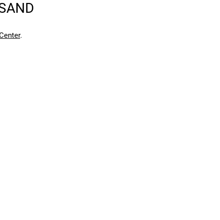
RSAND
Center
.
en kann. Einen Fehler gefunden?
Hier melden.
en kann. Einen Fehler gefunden?
Hier melden.
fekte Kombination aus Funktionalität, Schutz und