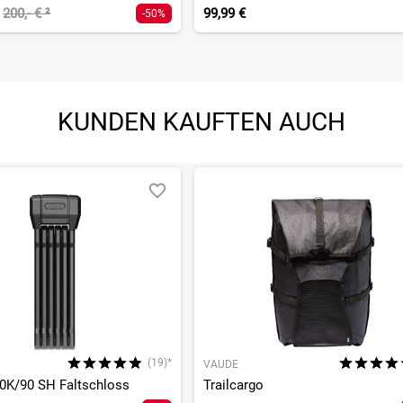
200,- €
²
99,99 €
-50%
KUNDEN KAUFTEN AUCH
(19)*
VAUDE
0K/90 SH Faltschloss
Trailcargo