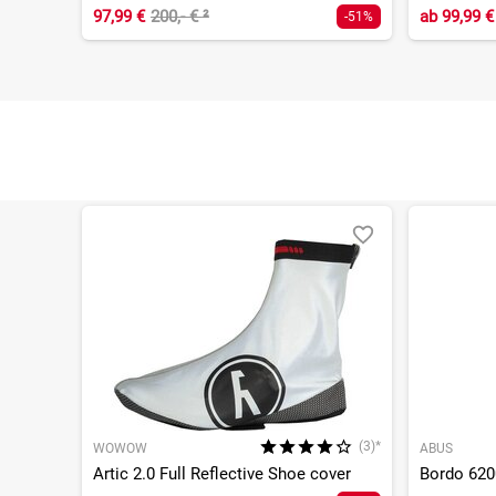
97,99 €
200,- €
²
ab
99,99 €
-51%
(3)*
WOWOW
ABUS
Artic 2.0 Full Reflective Shoe cover
Bordo 620