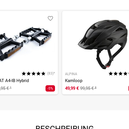
(83)*
ALPINA
AT A4-IB Hybrid
Kamloop
,95 €
¹
49,99 €
99,95 €
²
-5%
BESCHREIBUNG