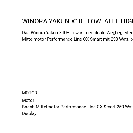
WINORA YAKUN X10E LOW: ALLE HIG
Das Winora Yakun X10E Low ist der ideale Wegbegleiter
Mittelmotor Performance Line CX Smart mit 250 Watt, be
Fahrverhalten und garantieren Fahrvergnügen auf jeder S
Gelände.
AUSSTATTUNGS-HIGHLIGHTS DES W
Mit dem Winora Yakun X10E Low genießt du maximalen Fa
ein geschmeidiges Fahrgefühl garantiert. Dank der verl
Fahrspaß und Sicherheit.
MOTOR
Das Winora Yakun X10E Low kommt mit den folgenden
Motor
Bosch Mittelmotor Performance Line CX Smart 250 Wat
E-Bike-Motor:
Der Bosch Mittelmotor Performance 
Display
zuverlässige Unterstützung auf jeder Strecke.
Bosch Intuvia 100/LED Remote
Beleuchtung:
Das Yakun X10E Low von Winora ist da
Motorposition
jederzeit gut sichtbar – ob auf der Straße oder im