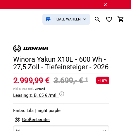
FILIALE WÄHLEN
Winora Yakun X10E - 600 Wh -
27,5 Zoll - Tiefeinsteiger - 2026
2.999,99 €
3.699,- €
¹
-18%
inkl. MwSt, zzgl.
Versand
Leasing z. B. 65 € /mtl.
Farbe:
Lila
|
night purple
Größenberater