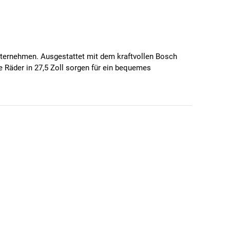
nternehmen. Ausgestattet mit dem kraftvollen Bosch
 Räder in 27,5 Zoll sorgen für ein bequemes
ekkingrad von Winora begleitet dich sicher durch jedes
dich entspannt ans Ziel, während die exakte Schaltung
s. Dieses E-Trekkingrad verbindet moderne Technik mit
bietet dir starke Leistung, hohe Reichweite und
ochwertiger Front- und Rückbeleuchtung bleibst du