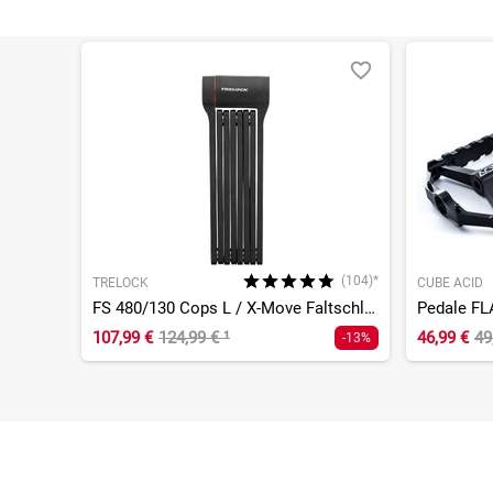
(104)*
TRELOCK
CUBE ACID
FS 480/130 Cops L / X-Move Faltschloss
Pedale FL
107,99 €
124,99 €
¹
46,99 €
49
-13%