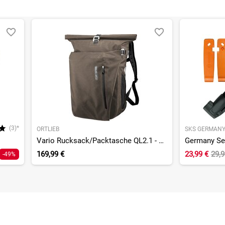
(3)*
ORTLIEB
SKS GERMAN
Vario Rucksack/Packtasche QL2.1 - Einzeltasche
169,99 €
23,99 €
29,
-49%