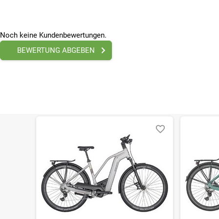
Beleuchtung
mit Beleuchtung
E-Bike Motor Hersteller
Bosch
Noch keine Kundenbewertungen.
E-Bike Zulassungspflichtig
BEWERTUNG ABGEBEN
Nein
Farbe
Lila
Federung
Mit Federung
Gänge
10 - Gänge
Geschlecht
Damen
Marke
Winora
Radgröße
27,5 Zoll
Rahmenmaterial
Aluminium
Saison