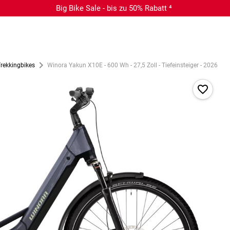
Big Bike Sale - bis zu 50% Rabatt ⁴
Trekkingbikes
Winora Yakun X10E - 600 Wh - 27,5 Zoll - Tiefeinsteiger - 2026