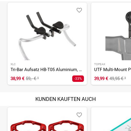
XLC
TOPEAK
Tri-Bar Aufsatz HB-T05 Aluminium, 25,4-31,8mm, 300/95mm
38,99 €
59,- €
¹
39,99 €
49,95 €
¹
-33%
KUNDEN KAUFTEN AUCH