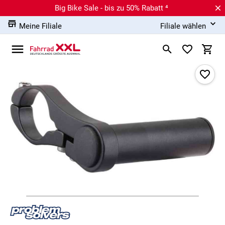
Big Bike Sale - bis zu 50% Rabatt ⁴
Meine Filiale
Filiale wählen