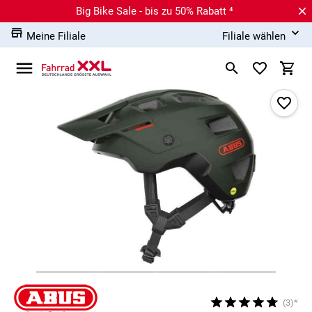
Big Bike Sale - bis zu 50% Rabatt ⁴
Meine Filiale
Filiale wählen
(3)*