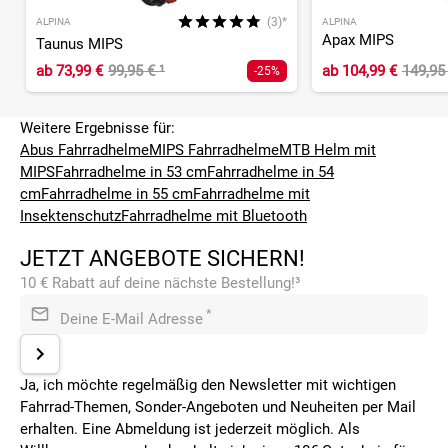
(3)*
ALPINA
ALPINA
Apax MIPS
Taunus MIPS
ab
73,99 €
99,95 €
¹
ab
104,99 €
149,95
-25%
Weitere Ergebnisse für:
Abus Fahrradhelme
MIPS Fahrradhelme
MTB Helm mit
MIPS
Fahrradhelme in 53 cm
Fahrradhelme in 54
cm
Fahrradhelme in 55 cm
Fahrradhelme mit
Insektenschutz
Fahrradhelme mit Bluetooth
JETZT ANGEBOTE SICHERN!
10 € Rabatt auf deine nächste Bestellung!³
*
Deine E-Mail Adresse
Ja, ich möchte regelmäßig den Newsletter mit wichtigen
Fahrrad-Themen, Sonder-Angeboten und Neuheiten per Mail
erhalten. Eine Abmeldung ist jederzeit möglich. Als