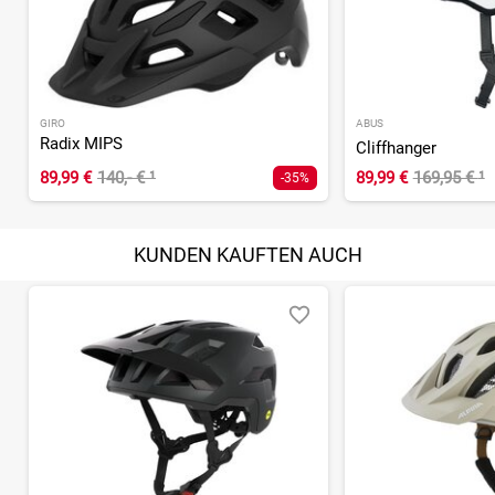
GIRO
ABUS
Radix MIPS
Cliffhanger
89,99 €
140,- €
¹
89,99 €
169,95 €
¹
-35%
KUNDEN KAUFTEN AUCH