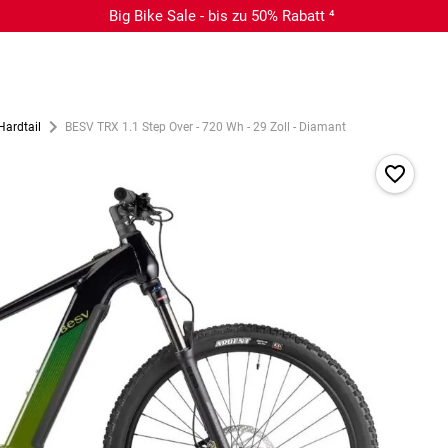
Big Bike Sale - bis zu 50% Rabatt ⁴
Hardtail
BESV TRX 1.1 Step Over - 720 Wh - 29 Zoll - Diamant