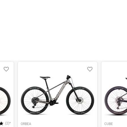
(2)*
ORBEA
CUBE