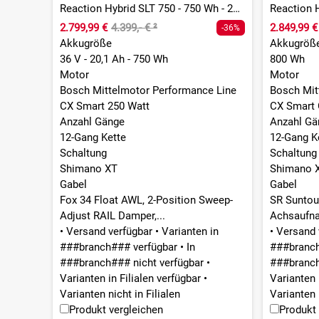
Reaction Hybrid SLT 750 - 750 Wh - 27,5 Zoll - Diamant
E-Bike Zulassungspflichtig
2.799,99 €
4.399,- €
²
2.849,99 €
Nein
-36%
Akkugröße
Akkugröß
Farbe
36 V - 20,1 Ah - 750 Wh
800 Wh
Grün
Motor
Motor
Federung
Bosch Mittelmotor Performance Line
Bosch Mit
Mit Federung
CX Smart 250 Watt
CX Smart 
Gänge
Anzahl Gänge
Anzahl Gä
12 - Gänge
12-Gang Kette
12-Gang K
Geschlecht
Schaltung
Schaltung
Herren
Shimano XT
Shimano 
Marke
Gabel
Gabel
BESV
Fox 34 Float AWL, 2-Position Sweep-
SR Suntour
Radgröße
Adjust RAIL Damper,...
Achsaufna
29 Zoll
•
Versand verfügbar
•
Varianten in
•
Versand 
Rahmenmaterial
###branch### verfügbar
•
In
###branc
Aluminium
###branch### nicht verfügbar
•
###branch
Saison
Varianten in Filialen verfügbar
•
Varianten 
Aktion
Varianten nicht in Filialen
Varianten n
Schaltart
Produkt vergleichen
Produkt 
Kettenschaltung