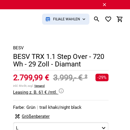
FILIALE WÄHLEN
BESV
BESV TRX 1.1 Step Over - 720
Wh - 29 Zoll - Diamant
2.799,99 €
3.999,- €
²
-29%
inkl. MwSt, zzgl.
Versand
Leasing z. B. 61 € /mtl.
Farbe:
Grün
|
trail khaki/night black
Größenberater