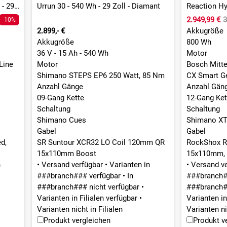
Reaction Hybrid Pro 800 - 800 Wh - 29 Zoll - Diamant
Urrun 30 - 540 Wh - 29 Zoll - Diamant
2.949,99 €
3
-10%
2.899,- €
Akkugröße
Akkugröße
800 Wh
36 V - 15 Ah - 540 Wh
Motor
Line
Motor
Bosch Mitt
Shimano STEPS EP6 250 Watt, 85 Nm
CX Smart G
Anzahl Gänge
Anzahl Gän
09-Gang Kette
12-Gang Ket
Schaltung
Schaltung
Shimano Cues
Shimano X
Gabel
Gabel
d,
SR Suntour XCR32 LO Coil 120mm QR
RockShox Re
15x110mm Boost
15x110mm, 
n
•
Versand verfügbar
•
Varianten in
•
Versand v
###branch### verfügbar
•
In
###branch#
###branch### nicht verfügbar
•
###branch#
Varianten in Filialen verfügbar
•
Varianten in
Varianten nicht in Filialen
Varianten ni
Produkt vergleichen
Produkt v