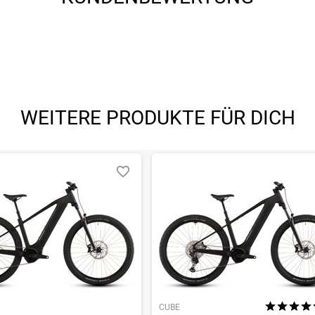
n, Tanwall Seitenwände, 29x2.40" (62-622)
chenloch
n, Tanwall Seitenwände, 29x2.40" (62-622)
WEITERE PRODUKTE FÜR DICH
, Niederlande, https://besv.eu/contact/
CUBE