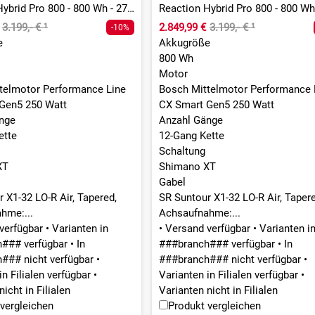
Reaction Hybrid Pro 800 - 800 Wh - 27,5 Zoll - Diamant
3.199,- €
¹
2.849,99 €
3.199,- €
¹
-10%
e
Akkugröße
800 Wh
Motor
telmotor Performance Line
Bosch Mittelmotor Performance 
Gen5 250 Watt
CX Smart Gen5 250 Watt
nge
Anzahl Gänge
ette
12-Gang Kette
Schaltung
XT
Shimano XT
Gabel
 X1-32 LO-R Air, Tapered,
SR Suntour X1-32 LO-R Air, Tapere
hme:...
Achsaufnahme:...
verfügbar
•
Varianten in
•
Versand verfügbar
•
Varianten i
h### verfügbar
•
In
###branch### verfügbar
•
In
### nicht verfügbar
•
###branch### nicht verfügbar
•
in Filialen verfügbar
•
Varianten in Filialen verfügbar
•
icht in Filialen
Varianten nicht in Filialen
vergleichen
Produkt vergleichen