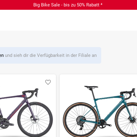
Big Bike Sale - bis zu 50% Rabatt ⁴
len
und sieh dir die Verfügbarkeit in der Filiale an