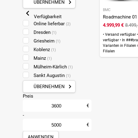
ÜBERNEHMEN
BMC
Verfügbarkeit
Roadmachine 01 T
Online lieferbar
(2)
4.999,99 €
8.499,
Dresden
(1)
•
Versand verfügbar
•
verfügbar
•
In ###bra
Griesheim
(1)
Varianten in Filialen
Koblenz
(1)
Filialen
Mainz
(1)
Mülheim-Kärlich
(1)
Sankt Augustin
(1)
ÜBERNEHMEN
Preis
€
-
€
ANWENDEN