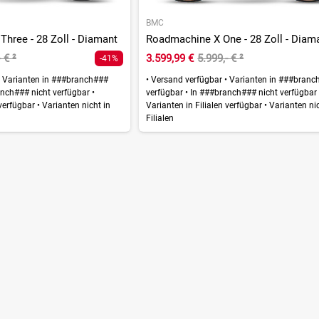
BMC
hree - 28 Zoll - Diamant
Roadmachine X One - 28 Zoll - Diam
- €
²
3.599,99 €
5.999,- €
²
-41%
Varianten in ###branch###
•
Versand verfügbar
•
Varianten in ###branc
nch### nicht verfügbar
•
verfügbar
•
In ###branch### nicht verfügba
 verfügbar
•
Varianten nicht in
Varianten in Filialen verfügbar
•
Varianten nic
Filialen