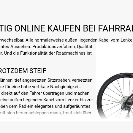
G ONLINE KAUFEN BEI FAHRRA
wechselbar. Alle normalerweise außen liegenden Kabel vom Lenker 
umtes
Aussehen. Produktionsverfahren, Qualität
r. Und die
Funktionalität der Roadmachines
ist
ROTZDEM STEIF
nen, tief angesetzten Sitzstreben, versetzten
e für eine hohe vertikale Nachgiebigkeit.
 direkt auf den Fahrer übertragen und machen
rweise außen liegenden Kabel vom Lenker bis zur
eben dem Rad ein elegantes und aufgeräumtes
t sich herumschleppen muss, freut sich über
ägern möglich machen.
ND VERLÄSSLICH