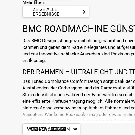
Mehr filtern
ZEIGE ALLE
ERGEBNISSE
BMC ROADMACHINE GÜNSTI
Das BMC-Design ist ungewöhnlich aufgeräumt und unver
Rahmen und geben dem Rad ein elegantes und aufgerä
und das innovative schlanke Aussehen sind Präzision pu
erstklassig.
DER RAHMEN – ULTRALEICHT UND T
Das Tuned Compliance Comfort Design sorgt dank der dün
Ausfallenden, der Carbongabel und der Carbonsattelstütz
Störende Vibrationen während der Fahrt werden so nicht
eine effiziente Kraftübertragung möglich. Alle normale
hinteren Achse verschwinden optisch im Rahmen und g
Aussehen. Wer keine Rucksäcke mag oder etwas mehr mi
die Ösen im Rahmen, die eine Aufrüstung mit Gepäcktr
WENIGER ANZEIGEN
MEHR ANZEIGEN
DIE AUSSTATTUNG – HOCHWERTIG U