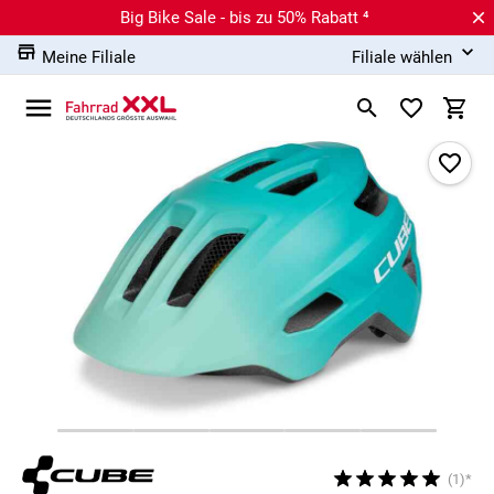
Big Bike Sale - bis zu 50% Rabatt ⁴
Meine Filiale
Filiale wählen
(1)*