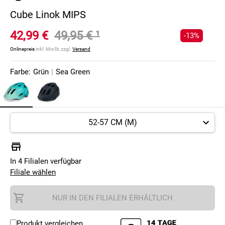
Cube Linok MIPS
42,99 €
49,95 €
¹
-13%
Onlinepreis
inkl. MwSt, zzgl.
Versand
Farbe:
Grün
|
Sea Green
In 4 Filialen verfügbar
Filiale wählen
NUR IN DEN FILIALEN ERHÄLTLICH
Produkt vergleichen