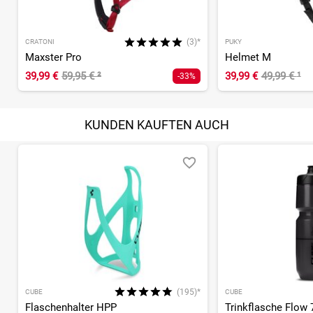
(3)*
CRATONI
PUKY
Maxster Pro
Helmet M
39,99 €
59,95 €
²
39,99 €
49,99 €
¹
-33%
KUNDEN KAUFTEN AUCH
(195)*
CUBE
CUBE
Flaschenhalter HPP
Trinkflasche Flow 