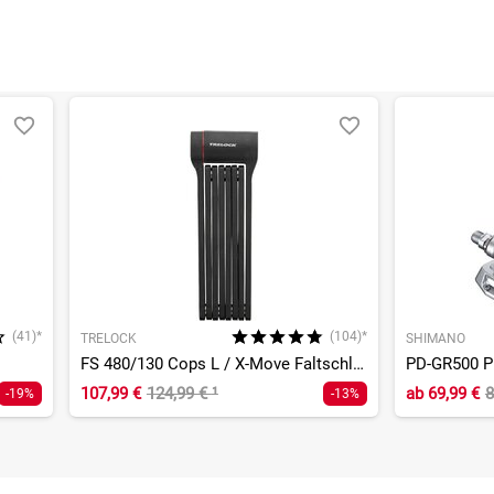
(41)*
(104)*
TRELOCK
SHIMANO
FS 480/130 Cops L / X-Move Faltschloss
PD-GR500 Pl
107,99 €
124,99 €
¹
ab
69,99 €
8
-19%
-13%