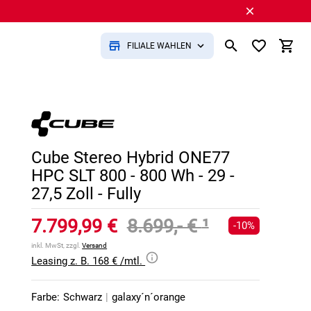
FILIALE WÄHLEN
Cube Stereo Hybrid ONE77
HPC SLT 800 - 800 Wh - 29 -
27,5 Zoll - Fully
7.799,99 €
8.699,- €
¹
-10%
inkl. MwSt, zzgl.
Versand
Leasing z. B. 168 € /mtl.
Farbe:
Schwarz
|
galaxy´n´orange