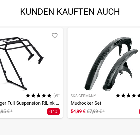
KUNDEN KAUFTEN AUCH
(9)*
SKS GERMANY
Gepäckträger Full Suspension RILink AXLe Mount
Mudrocker Set
,95 €
¹
54,99 €
67,99 €
¹
-14%