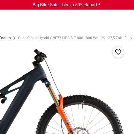
Big Bike Sale - bis zu 50% Rabatt ⁴
 Enduro
Cube Stereo Hybrid ONE77 HPC SLT 800 - 800 Wh - 29 - 27,5 Zoll - Fully