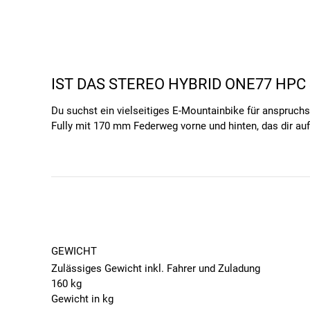
IST DAS STEREO HYBRID ONE77 HPC 
Du suchst ein vielseitiges E-Mountainbike für anspruch
Fully mit 170 mm Federweg vorne und hinten, das dir a
starken PowerTube-Akku bist du bestens für lange Toure
ausgewogenes Fahrverhalten und hohe Agilität. Dieses E
WAS MUSST DU ÜBER DIE HIGHLIGHTS DES S
Hier sind die wichtigsten Ausstattungsmerkmale, die 
GEWICHT
Motor:
Bosch Performance CX Race Mittelmotor mit
Zulässiges Gewicht inkl. Fahrer und Zuladung
Akku:
Bosch PowerTube 800 Wh Akku ist elegant im
160 kg
Display:
Bosch Kiox 400C kombiniert mit Mini Remot
Gewicht in kg
Schaltung:
Sram XX Eagle AXS 12-Gang elektronisc