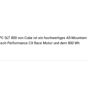
PC SLT 800 von Cube ist ein hochwertiges All-Mountain-
en Bosch Performance CX Race Motor und dem 800 Wh
nd 29/27,5-Zoll-Laufrädern sorgt für ein
lle Fahrer, die keine Kompromisse eingehen wollen.
 das dich auch in steilem Gelände zuverlässig antreibt.
dehnte Touren.
mationen auf einen Blick.
imale Übersetzungen für jedes Gelände.