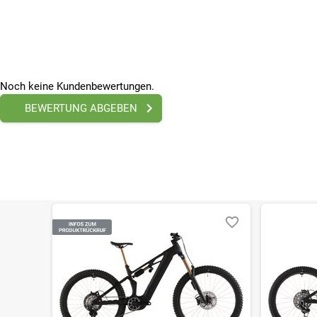
CUBE Performance Vorbau E-MTB 35, FPI-Link
Steuersatz
ACROS AZF-675, ICR (Integrated Cable Routing), Top Zer
Sattelstütze
Fox Transfer Factory Durchmesser: 31.6mm, Kashima C
Noch keine Kundenbewertungen.
LAUFRÄDER & BEREIFUNG
BEWERTUNG ABGEBEN
Reifen (vorne)
Schwalbe Magic Mary Trail Pro, Addix Ultrasoft, Kevlar, 2
Laufrad vorn
Newmen Phase 30 base/strong, 28 Speichen, 15x110mm
Reifen (hinten)
Schwalbe Albert Gravity Pro, Addix Soft, Kevlar, 2.5
Laufrad hinten
Newmen Phase 30 base/strong, 28 Speichen, 12x148mm
SONSTIGE
Höchstgeschwindigkeit
25
Maßeinheit
km/h