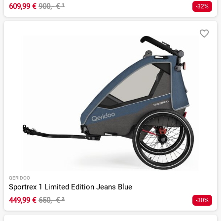
609,99 €
900,- €
¹
-32%
QERIDOO
Sportrex 1 Limited Edition Jeans Blue
449,99 €
650,- €
²
-30%