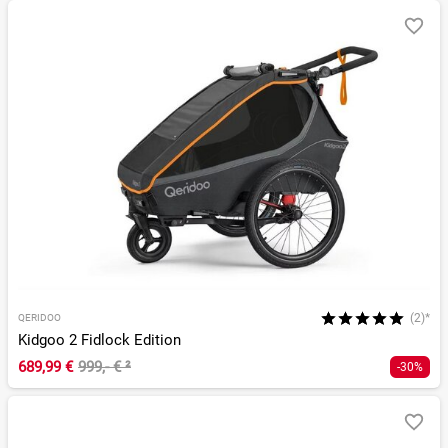
(2)*
QERIDOO
Kidgoo 2 Fidlock Edition
689,99 €
999,- €
²
-30%