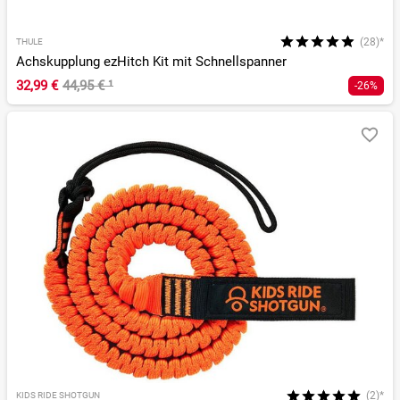
(28)*
THULE
Achskupplung ezHitch Kit mit Schnellspanner
32,99 €
44,95 €
¹
-26%
(2)*
KIDS RIDE SHOTGUN