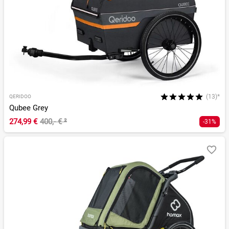
(13)*
QERIDOO
Qubee Grey
274,99 €
400,- €
²
-31%