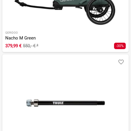
QERIDOO
Nacho M Green
379,99 €
550,- €
²
-30%