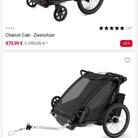
(4)*
THULE
Chariot Cab - Zweisitzer
879,99 €
1.199,95 €
¹
-26%