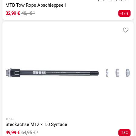
MTB Tow Rope Abschleppseil
32,99 €
40,- €
¹
-17%
THULE
Steckachse M12 x 1.0 Syntace
49,99 €
64,95 €
¹
-23%