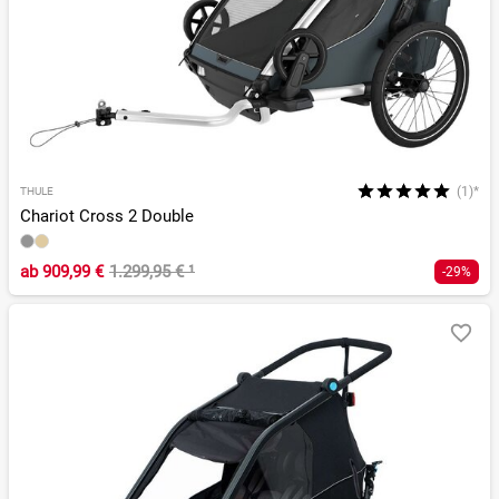
(1)*
THULE
Chariot Cross 2 Double
ab
909,99 €
1.299,95 €
¹
-29%