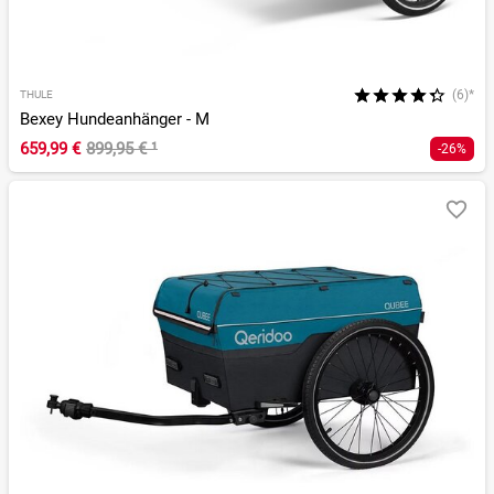
(6)*
THULE
Bexey Hundeanhänger - M
659,99 €
899,95 €
¹
-26%