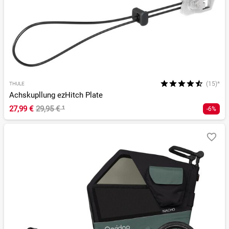
(15)*
THULE
Achskupllung ezHitch Plate
27,99 €
29,95 €
¹
-6%