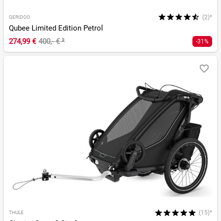
(2)*
QERIDOO
Qubee Limited Edition Petrol
274,99 €
400,- €
²
-31%
(15)*
THULE