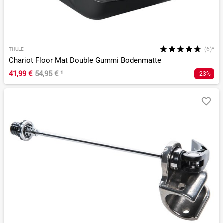
(6)*
THULE
Chariot Floor Mat Double Gummi Bodenmatte
41,99 €
54,95 €
¹
-23%