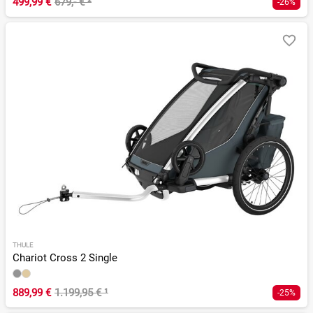
499,99 €
679,- €
²
-26%
THULE
Chariot Cross 2 Single
889,99 €
1.199,95 €
¹
-25%