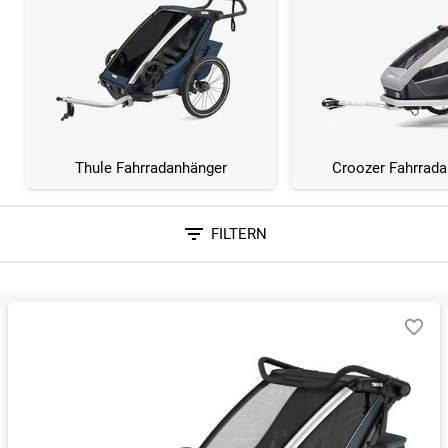
Thule Fahrradanhänger
Croozer Fahrrad
FILTERN
Sortieren nach
RELEVANZ
BESTSELLER
ERSPARNIS IN %
N