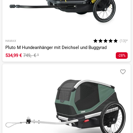
(13)*
HAMAX
Pluto M Hundeanhänger mit Deichsel und Buggyrad
534,99 €
749,- €
¹
-28%