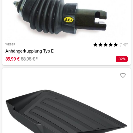
(14)*
WEBER
Anhängerkupplung Typ E
39,99 €
58,95 €
²
-32%