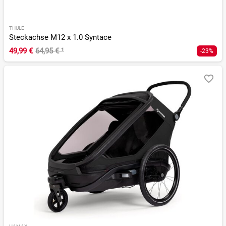
THULE
Steckachse M12 x 1.0 Syntace
49,99 €
64,95 €
¹
-23%