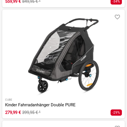
559,99 €
849,95 €
¹
-34%
CUBE
Kinder Fahrradanhänger Double PURE
279,99 €
399,95 €
¹
-29%