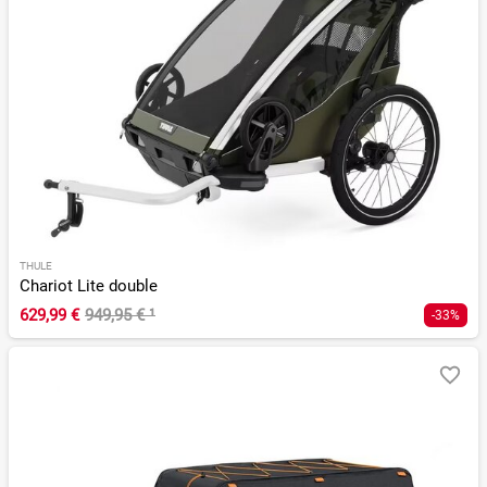
THULE
Chariot Lite double
629,99 €
949,95 €
¹
-33%