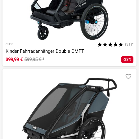
(31)*
CUBE
Kinder Fahrradanhänger Double CMPT
399,99 €
599,95 €
¹
-33%