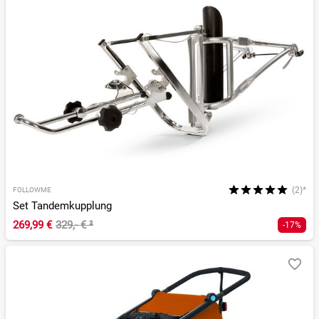
(2)*
FOLLOWME
Set Tandemkupplung
269,99 €
329,- €
²
-17%