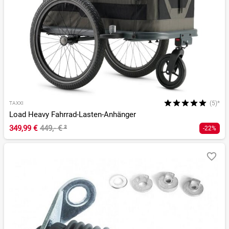
(5)*
TAXXI
Load Heavy Fahrrad-Lasten-Anhänger
349,99 €
449,- €
²
-22%