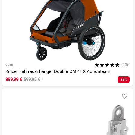
(15)*
CUBE
Kinder Fahrradanhänger Double CMPT X Actionteam
399,99 €
599,95 €
¹
-33%