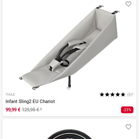
(6)*
THULE
Infant Sling2 EU Chariot
99,99 €
129,95 €
¹
-23%