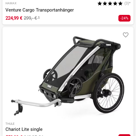
(3)*
HAMAX
Venture Cargo Transportanhänger
224,99 €
299,- €
¹
-24%
THULE
Chariot Lite single