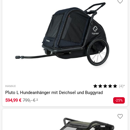
(4)*
HAMAX
Pluto L Hundeanhänger mit Deichsel und Buggyrad
594,99 €
799,- €
¹
-25%