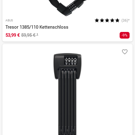
(36)*
ABUS
Tresor 1385/110 Kettenschloss
53,99 €
59,95 €
¹
-9%