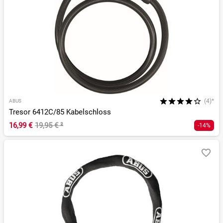
(4)*
ABUS
Tresor 6412C/85 Kabelschloss
16,99 €
19,95 €
²
-14%