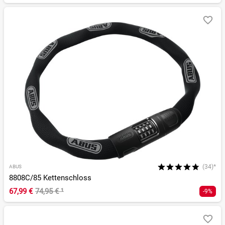
(34)*
ABUS
8808C/85 Kettenschloss
67,99 €
74,95 €
¹
-9%