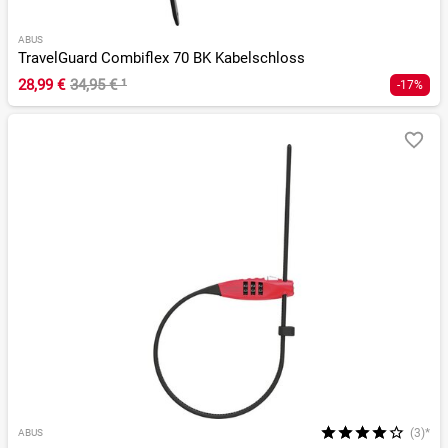
ABUS
TravelGuard Combiflex 70 BK Kabelschloss
28,99 €
34,95 €
¹
-17%
(3)*
ABUS