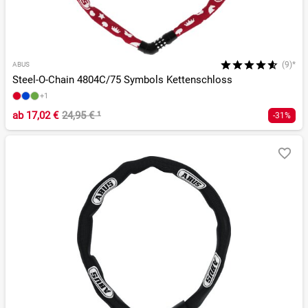
(9)*
ABUS
Steel-O-Chain 4804C/75 Symbols Kettenschloss
+1
ab
17,02 €
24,95 €
¹
-31%