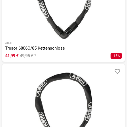
ABUS
Tresor 6806C/85 Kettenschloss
41,99 €
49,95 €
¹
-15%