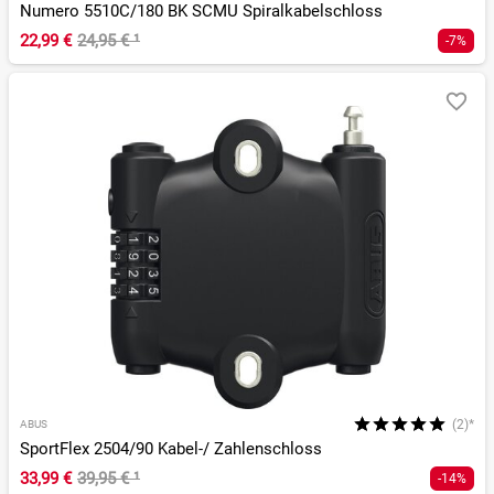
Numero 5510C/180 BK SCMU Spiralkabelschloss
22,99 €
24,95 €
¹
-7%
(2)*
ABUS
SportFlex 2504/90 Kabel-/ Zahlenschloss
33,99 €
39,95 €
¹
-14%