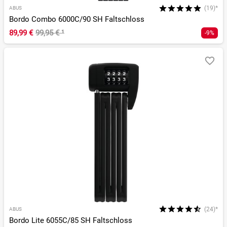
(19)*
ABUS
Bordo Combo 6000C/90 SH Faltschloss
89,99 €
99,95 €
¹
-9%
(24)*
ABUS
Bordo Lite 6055C/85 SH Faltschloss