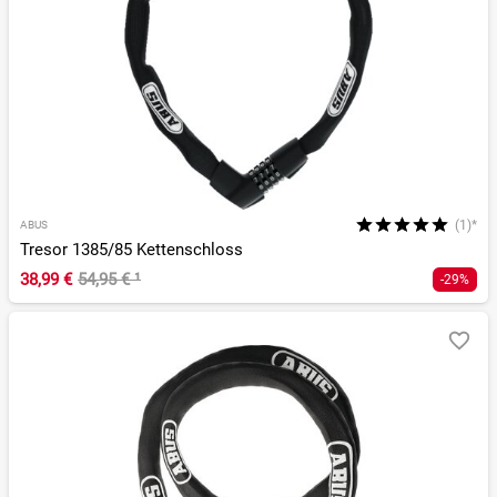
(1)*
ABUS
Tresor 1385/85 Kettenschloss
38,99 €
54,95 €
¹
-29%