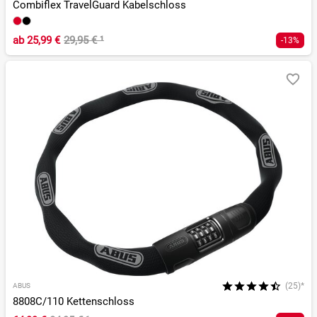
Combiflex TravelGuard Kabelschloss
ab
25,99 €
29,95 €
¹
-13%
(25)*
ABUS
8808C/110 Kettenschloss