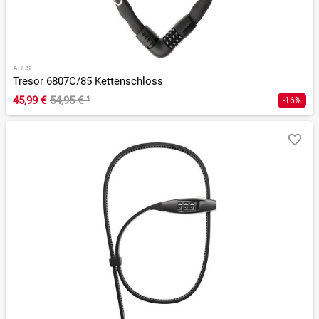
ABUS
Tresor 6807C/85 Kettenschloss
45,99 €
54,95 €
¹
-16%