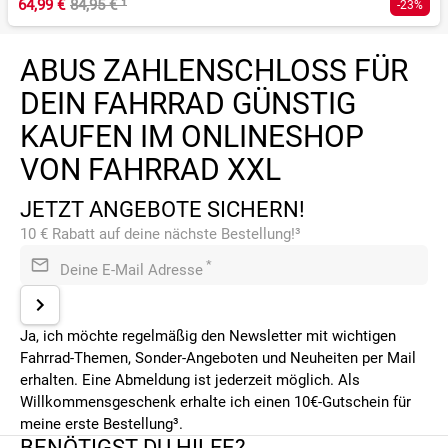
64,99 €
84,95 €
¹
-23%
ABUS ZAHLENSCHLOSS FÜR
DEIN FAHRRAD GÜNSTIG
KAUFEN IM ONLINESHOP
VON FAHRRAD XXL
JETZT ANGEBOTE SICHERN!
10 € Rabatt auf deine nächste Bestellung!³
*
Deine E-Mail Adresse
Ja, ich möchte regelmäßig den Newsletter mit wichtigen
Fahrrad-Themen, Sonder-Angeboten und Neuheiten per Mail
erhalten. Eine Abmeldung ist jederzeit möglich. Als
Willkommensgeschenk erhalte ich einen 10€-Gutschein für
meine erste Bestellung³.
BENÖTIGST DU HILFE?