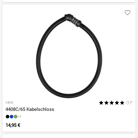
(1)*
ABUS
4408C/65 Kabelschloss
+1
14,95 €