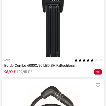
(17)*
ABUS
Bordo Combo 6000C/90 LED SH Faltschloss
98,99 €
109,95 €
¹
-9%