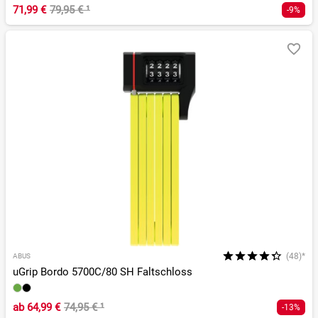
71,99 €
79,95 €
¹
-9%
(48)*
ABUS
uGrip Bordo 5700C/80 SH Faltschloss
ab
64,99 €
74,95 €
¹
-13%