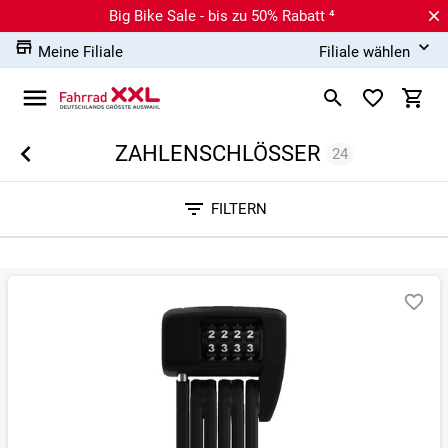
Big Bike Sale - bis zu 50% Rabatt ⁴
Meine Filiale
Filiale wählen
ZAHLENSCHLÖSSER
24
Sortieren nach
FILTERN
RELEVANZ
BESTSELLER
ERSPARNIS IN %
N